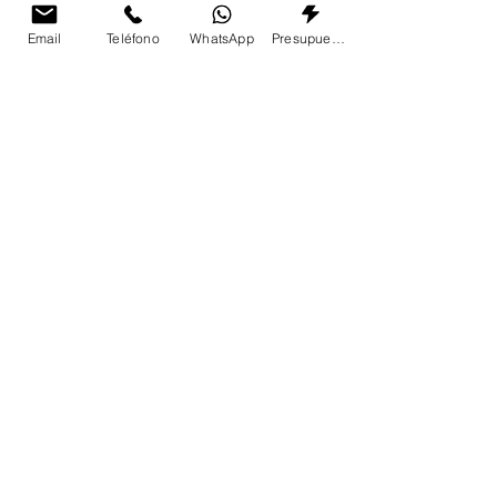
Email
Teléfono
WhatsApp
Presupuesto
¿Dónde pedir cena de San
Valentín con postres
incluidos en Madrid?