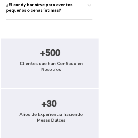
¿El candy bar sirve para eventos
estrés.
veganas y sin gluten para adaptarnos a
pequeños o cenas íntimas?
diferentes necesidades. Solo tienes que
indicarlo al solicitar tu candy bar de San
Por supuesto. Creamos mesas dulces
Valentín.
románticas tanto para celebraciones
grandes como para cenas íntimas de pareja.
Ajustamos el tamaño y la decoración para
+500
que encaje con el ambiente que buscas.
Clientes que han Confiado en
Nosotros
+30
Años de Experiencia haciendo
Mesas Dulces