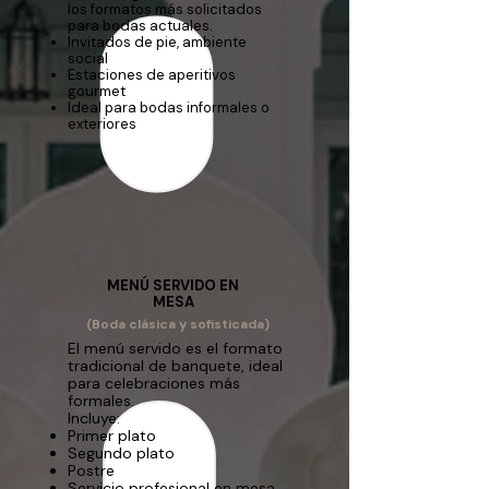
los formatos más solicitados
para bodas actuales.
Invitados de pie, ambiente
social
Estaciones de aperitivos
gourmet
Ideal para bodas informales o
exteriores
MENÚ SERVIDO EN
MESA
(Boda clásica y sofisticada)
El menú servido es el formato
tradicional de banquete, ideal
para celebraciones más
formales.
Incluye:
Primer plato
Segundo plato
Postre
Servicio profesional en mesa