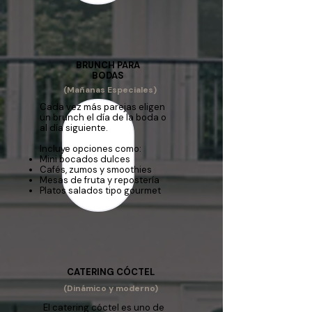
BRUNCH PARA
BODAS
(Mañanas Especiales)
Cada vez más parejas eligen
un brunch el día de la boda o
al día siguiente.
Incluye opciones como:
Mini bocados dulces
Cafés, zumos y smoothies
Mesas de fruta y repostería
Platos salados tipo gourmet
CATERING CÓCTEL
(Dinámico y moderno)
El catering cóctel es uno de