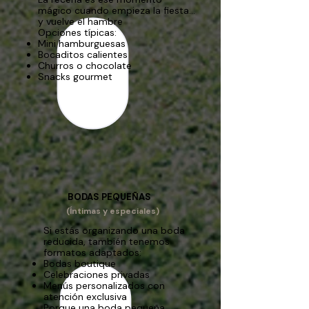
mágico cuando empieza la fiesta…
y vuelve el hambre
Opciones típicas:
Mini hamburguesas
Bocaditos calientes
Churros o chocolate
Snacks gourmet
BODAS PEQUEÑAS
(Íntimas y especiales)
Si estás organizando una boda
reducida, también tenemos
formatos adaptados:
Bodas boutique
Celebraciones privadas
Menús personalizados con
atención exclusiva
Porque una boda pequeña