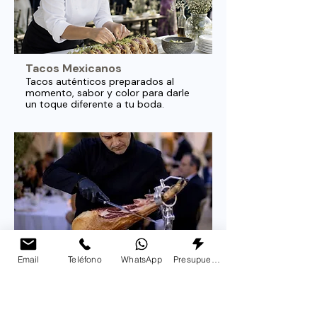
Tacos Mexicanos
Tacos auténticos preparados al
momento, sabor y color para darle
un toque diferente a tu boda.
Cortador de Jamón
Email
Teléfono
WhatsApp
Presupuesto
Jamón ibérico cortado a cuchillo en
directo, elegancia y sabor en cada
loncha.