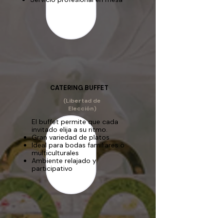
CATERING BUFFET
(Libertad de
Elección)
El buffet permite que cada
invitado elija a su ritmo.
Gran variedad de platos
Ideal para bodas familiares o
multiculturales
Ambiente relajado y
participativo