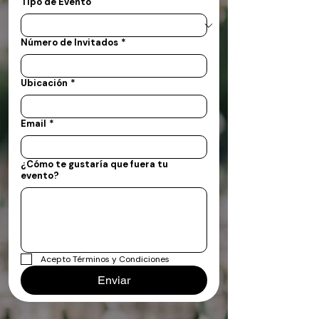
Tipo de Evento
Número de Invitados
*
Ubicación
*
Email
*
¿Cómo te gustaría que fuera tu
evento?
Acepto Términos y Condiciones
Enviar