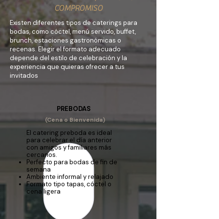
COMPROMISO
Existen diferentes tipos de caterings para
bodas, como cóctel, menú servido, buffet,
brunch, estaciones gastronómicas o
recenas. Elegir el formato adecuado
depende del estilo de celebración y la
experiencia que quieras ofrecer a tus
invitados
PREBODAS
(Cena o Bienvenida)
El catering preboda es ideal
para celebrar el día anterior
con amigos y familiares más
cercanos.
Perfecto para bodas de fin de
semana
Ambiente informal y relajado
Formato tipo tapas, cóctel o
cena ligera