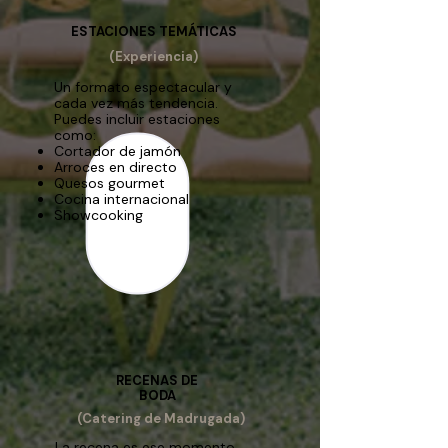
ESTACIONES TEMÁTICAS
(Experiencia)
Un formato espectacular y
cada vez más tendencia.
Puedes incluir estaciones
como:
Cortador de jamón
Arroces en directo
Quesos gourmet
Cocina internacional
Showcooking
RECENAS DE
BODA
(Catering de Madrugada)
La recena es ese momento