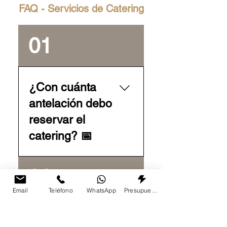
FAQ - Servicios de Catering
01
¿Con cuánta
antelación debo
reservar el
catering? 📅
Te recomendamos hacer
02
la reserva con al menos
5 días de antelación para
Email
Teléfono
WhatsApp
Presupuesto
eventos pequeños y con
10–15 días si se trata de
¿Cuál es el