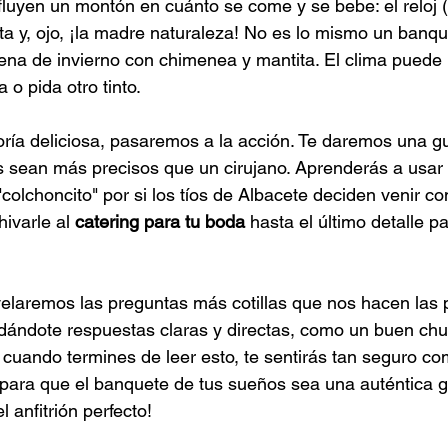
luyen un montón en cuánto se come y se bebe: el reloj (¡
sta y, ojo, ¡la madre naturaleza! No es lo mismo un banqu
na de invierno con chimenea y mantita. El clima puede 
o pida otro tinto.
ría deliciosa, pasaremos a la acción. Te daremos una g
s sean más precisos que un cirujano. Aprenderás a usar
 "colchoncito" por si los tíos de Albacete deciden venir co
ivarle al 
catering para tu boda
 hasta el último detalle p
elaremos las preguntas más cotillas que nos hacen las 
 dándote respuestas claras y directas, como un buen chut
cuando termines de leer esto, te sentirás tan seguro c
 para que el banquete de tus sueños sea una auténtica 
l anfitrión perfecto!