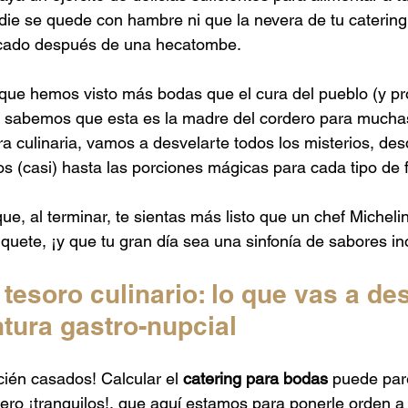
adie se quede con hambre ni que la nevera de tu caterin
cado después de una hecatombe. 
que hemos visto más bodas que el cura del pueblo (y p
 sabemos que esta es la madre del cordero para muchas 
ra culinaria, vamos a desvelarte todos los misterios, des
s (casi) hasta las porciones mágicas para cada tipo de fe
ue, al terminar, te sientas más listo que un chef Micheli
quete, ¡y que tu gran día sea una sinfonía de sabores in
tesoro culinario: lo que vas a des
tura gastro-nupcial
cién casados! Calcular el 
catering para bodas
 puede par
ro ¡tranquilos!, que aquí estamos para ponerle orden a