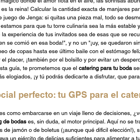
 mágico donde el amor flota en el aire, las sonrisas abun
 Mexicano
Catering de Barbacoa
Catering Baby Shower
es la reina! Calcular la cantidad exacta de manjares par
 juego de Jenga: si quitas una pieza mal, todo se desm
estamos para que tu torre culinaria sea la más estable y 
aponés
Catering para Graduaciones
la experiencia de tus invitados sea de esas que se rec
ien se comió en esa boda!", y no un "¡uy, se quedaron sin
ineo de copas hasta ese último baile con el estómago fel
 el placer, ¡también por el bolsillo y por evitar un desper
sta guía, te prometemos que el 
catering para tu boda
 se
s elogiados, ¡y tú podrás dedicarte a disfrutar, que para
pcial perfecto: tu GPS para el cate
es como embarcarse en un viaje lleno de decisiones, ¿v
g de bodas
 es, sin duda, el motor principal. Aquí no se tr
s de jamón o de boletus (¡aunque qué difícil elección!), s
a un ejército de delicias suficientes para alimentar a tu