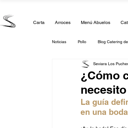
Calle Madrid 11, 28850 Torrejón de Ardoz, Madrid
Carta
Arroces
Menú Abuelos
Cat
Noticias
Pollo
Blog Catering d
Seviara Los Puche
Comida Casera
Catering de 
¿Cómo c
necesito
Catering Comunión
Catering 
La guía defi
en una boda
Catering San Valentin
Caterin