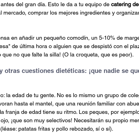
antes del gran día. Esto le da a tu equipo de 
catering d
 al mercado, comprar los mejores ingredientes y organizar
iensa en añadir un pequeño comodín, un 5-10% de margen
esa" de última hora o alguien que se despistó con el pla
que no que falte la silla! (O la croqueta, que es peor).
y otras cuestiones dietéticas: ¡que nadie se qu
ido: la edad de tu gente. No es lo mismo un grupo de col
oran hasta el mantel, que una reunión familiar con abuel
 franja de edad tiene su ritmo. Los peques, por ejempl
 ojo, ¡que son muy selectivos! Necesitarán su propio me
(léase: patatas fritas y pollo rebozado, sí o sí).