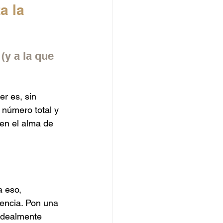
a la 
(y a la que 
er es, sin 
l número total y 
 en el alma de 
 eso, 
encia. Pon una 
 idealmente 