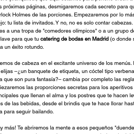
as próximas páginas, desmigaremos cada secreto para qu
erlock Holmes de las porciones. Empezaremos por lo más
o: tu lista de invitados. Y no, no es solo contar cabezas. 
nes a una tropa de "comedores olímpicos" o a un grupo d
clave para que tu 
catering de bodas en Madrid
 (o donde 
a un éxito rotundo.
emos de cabeza en el excitante universo de los menús. 
elijas –¿un banquete de etiqueta, un cóctel tipo verbena
 que son pura fantasía?– cambia por completo las regla
iezaremos las proporciones secretas para los aperitivos
incipales que llenan el alma y los postres que te hacen levi
 de las bebidas, desde el brindis que te hace llorar has
a para seguir bailando.
ay más! Te abriremos la mente a esos pequeños "duendec