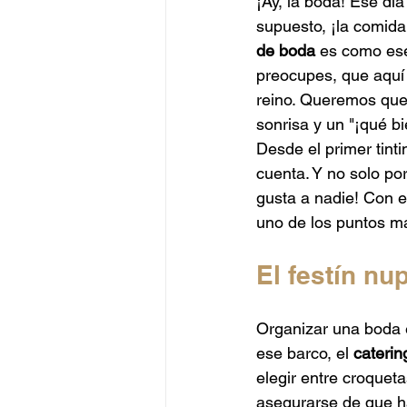
¡Ay, la boda! Ese día
Catering Alta Gama
Catering
supuesto, ¡la comida 
de boda
 es como ese
preocupes, que aquí 
Catering Peruano
Catering J
reino. Queremos que 
sonrisa y un "¡qué b
Desde el primer tint
cuenta. Y no solo por
gusta a nadie! Con e
uno de los puntos má
El festín nu
Organizar una boda 
ese barco, el 
caterin
elegir entre croqueta
asegurarse de que hay