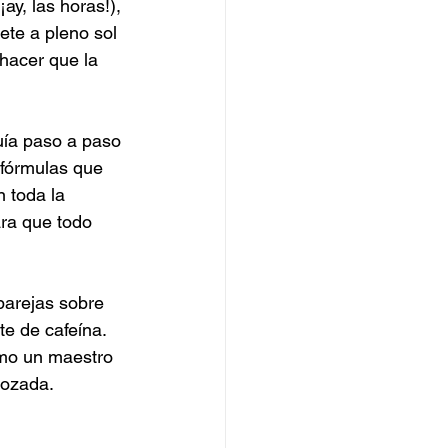
ay, las horas!), 
ete a pleno sol 
hacer que la 
uía paso a paso 
 fórmulas que 
n toda la 
ara que todo 
parejas sobre 
e de cafeína. 
omo un maestro 
gozada. 