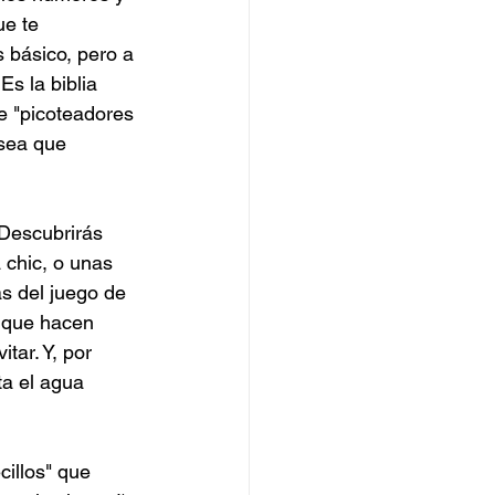
e te 
 básico, pero a 
Es la biblia 
e "picoteadores 
sea que 
Descubrirás 
 chic, o unas 
s del juego de 
 que hacen 
tar. Y, por 
ta el agua 
illos" que 