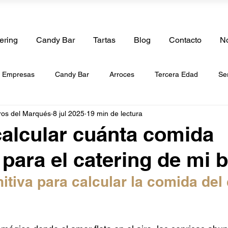
ering
Candy Bar
Tartas
Blog
Contacto
No
e Empresas
Candy Bar
Arroces
Tercera Edad
Se
ros del Marqués
8 jul 2025
19 min de lectura
boda
Catering de Cumpleaños
Catering de Bautizos
Ca
alcular cuánta comida
 para el catering de mi 
de Paellas
Catering a Domicilio
Tartas
Catering de Be
nitiva para calcular la comida del 
g de Frutas
Catering Vegano
Catering Halal
Catering 