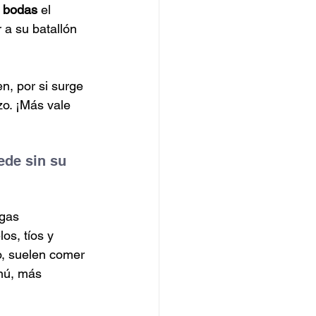
e bodas
 el 
 a su batallón 
, por si surge 
zo. ¡Más vale 
ede sin su 
egas 
os, tíos y 
o, suelen comer 
nú, más 