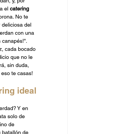
dan, y, por 
Catering de Hamburguesas
a el 
catering 
orona. No te 
deliciosa del 
uerdan con una 
 canapés!". 
iz, cada bocado 
dicio que no le 
rá, sin duda, 
 eso te casas!
ring ideal
erdad? Y en 
ata solo de 
ino de 
 batallón de 