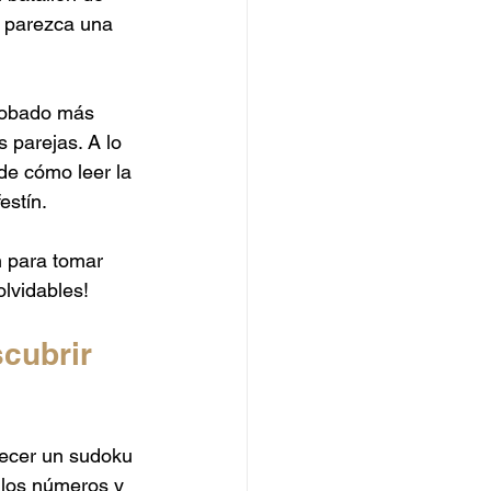
g parezca una 
robado más 
parejas. A lo 
de cómo leer la 
stín. 
n para tomar 
olvidables!
cubrir 
ecer un sudoku 
 los números y 