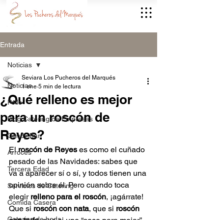
Entrada
Noticias
Seviara Los Pucheros del Marqués
Noticias
1 ene
5 min de lectura
¿Qué relleno es mejor
Pollo
para un roscón de
Blog Catering de Empresas
Reyes?
Candy Bar
El 
roscón de Reyes
 es como el cuñado 
Arroces
pesado de las Navidades: sabes que 
Tercera Edad
va a aparecer sí o sí, y todos tienen una 
opinión sobre él. Pero cuando toca 
Servicios de Catering
elegir 
relleno para el roscón
, ¡agárrate! 
Comida Casera
Que si 
roscón con nata
, que si 
roscón 
Catering de boda