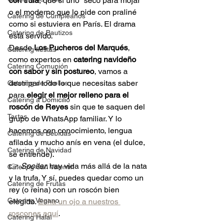
con trufa
, que si uno “seco para mojar” 
o el moderno que lo pide con praliné 
Catering de Cumpleaños
como si estuviera en París. El drama 
Catering de Bautizos
está servido.
Desde 
Los Pucheros del Marqués
, 
Catering fiestas
como expertos en 
catering navideño 
Catering Comunión
con sabor y sin postureo
, vamos a 
destripar todo lo que necesitas saber 
Catering de Paellas
para 
elegir el mejor relleno para el 
Catering a Domicilio
roscón de Reyes
 sin que te saquen del 
Tartas
grupo de WhatsApp familiar. Y lo 
hacemos con conocimiento, lengua 
Catering de Bebidas
afilada y mucho anís en vena (el dulce, 
Catering de Navidad
se entiende).
👉 
Spoiler
: hay vida más allá de la nata 
Catering San Valentin
y la trufa. Y sí, puedes quedar como un 
Catering de Frutas
rey (o reina) con un roscón bien 
Catering Vegano
elegido. 
Echa un ojo a nuestros 
roscones aquí
.
Catering Halal