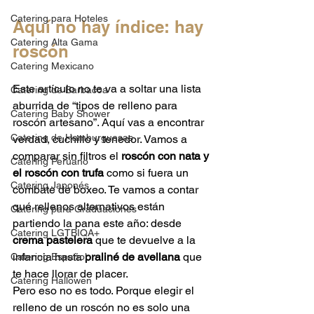
Catering para Hoteles
Aquí no hay índice: hay 
Catering Alta Gama
roscón
Catering Mexicano
Este artículo no te va a soltar una lista 
Catering de Barbacoa
aburrida de “tipos de relleno para 
Catering Baby Shower
roscón artesano”. Aquí vas a encontrar 
Catering de Hamburguesas
verdad, cuchillo y tenedor. Vamos a 
comparar sin filtros el 
roscón con nata y 
Catering Peruano
el roscón con trufa
 como si fuera un 
Catering Japonés
combate de boxeo. Te vamos a contar 
qué rellenos alternativos están 
Catering para Graduaciones
partiendo la pana este año: desde 
Catering LGTBIQA+
crema pastelera
 que te devuelve a la 
infancia hasta 
praliné de avellana
 que 
Catering Español
te hace llorar de placer.
Catering Hallowen
Pero eso no es todo. Porque elegir el 
relleno de un roscón no es solo una 