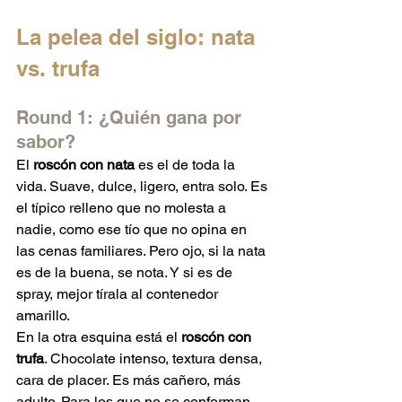
La pelea del siglo: nata 
vs. trufa
Round 1: ¿Quién gana por 
sabor?
El 
roscón con nata
 es el de toda la 
vida. Suave, dulce, ligero, entra solo. Es 
el típico relleno que no molesta a 
nadie, como ese tío que no opina en 
las cenas familiares. Pero ojo, si la nata 
es de la buena, se nota. Y si es de 
spray, mejor tírala al contenedor 
amarillo.
En la otra esquina está el 
roscón con 
trufa
. Chocolate intenso, textura densa, 
cara de placer. Es más cañero, más 
adulto. Para los que no se conforman 