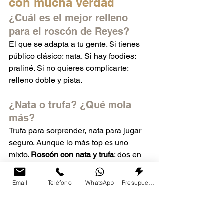
con mucha verdad
¿Cuál es el mejor relleno 
para el roscón de Reyes?
El que se adapta a tu gente. Si tienes 
público clásico: nata. Si hay foodies: 
praliné. Si no quieres complicarte: 
relleno doble y pista.
¿Nata o trufa? ¿Qué mola 
más?
Trufa para sorprender, nata para jugar 
seguro. Aunque lo más top es uno 
mixto. 
Roscón con nata y trufa
: dos en 
uno que te deja como anfitrión nivel 
Dios.
Email
Teléfono
WhatsApp
Presupuesto
¿Se puede congelar el 
roscón?