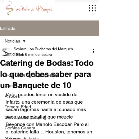
Entrada
Noticias
Seviara Los Pucheros del Marqués
Noticias
10 feb
6 min de lectura
Catering de Bodas: Todo
Pollo
lo que debes saber para
Blog Catering de Empresas
un Banquete de 10
Candy Bar
Vale, puedes tener un vestido de 
Arroces
infarto, una ceremonia de esas que 
Tercera Edad
sacan lágrimas hasta al cuñado más 
seco y una playlist que mezcle 
Servicios de Catering
Beyoncé con Manolo Escobar. Pero si 
Comida Casera
el catering falla… Houston, tenemos un 
Catering de boda