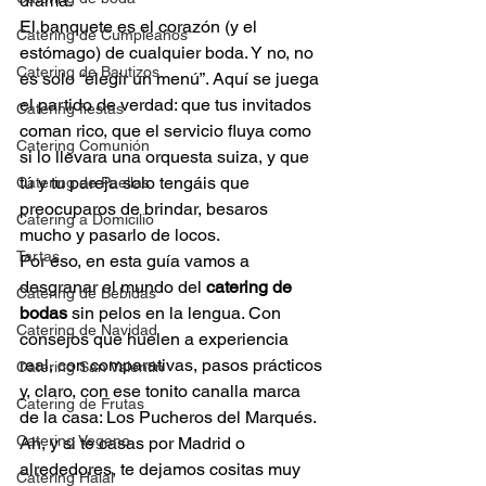
drama.
El banquete es el corazón (y el 
Catering de Cumpleaños
estómago) de cualquier boda. Y no, no 
Catering de Bautizos
es solo “elegir un menú”. Aquí se juega 
el partido de verdad: que tus invitados 
Catering fiestas
coman rico, que el servicio fluya como 
Catering Comunión
si lo llevara una orquesta suiza, y que 
tú y tu pareja solo tengáis que 
Catering de Paellas
preocuparos de brindar, besaros 
Catering a Domicilio
mucho y pasarlo de locos.
Tartas
Por eso, en esta guía vamos a 
desgranar el mundo del 
catering de 
Catering de Bebidas
bodas
 sin pelos en la lengua. Con 
Catering de Navidad
consejos que huelen a experiencia 
real, con comparativas, pasos prácticos 
Catering San Valentin
y, claro, con ese tonito canalla marca 
Catering de Frutas
de la casa: Los Pucheros del Marqués.
Catering Vegano
Ah, y si te casas por Madrid o 
alrededores, te dejamos cositas muy 
Catering Halal