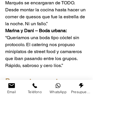
Marqués se encargaran de TODO. 
Desde montar la cocina hasta hacer un 
corner de quesos que fue la estrella de 
la noche. Ni un fallo.”
Marina y Dani – Boda urbana: 
“Queríamos una boda tipo cóctel sin 
protocolo. El catering nos propuso 
miniplatos de street food y camareros 
que iban pasando entre los grupos. 
Rápido, sabroso y cero líos.”
Preguntas que te van a 
saltar (y respuestas con 
Email
Teléfono
WhatsApp
Presupuesto
chicha)
¿Cuándo se hace la 
degustación?
Suele hacerse una vez que has 