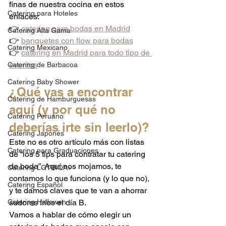
finas de nuestra cocina en estos 
Catering para Hoteles
enlaces:
👉 
catering para bodas en Madrid
Catering Alta Gama
👉 
banquetes con flow para bodas
Catering Mexicano
👉 
catering en Madrid para todo tipo de 
eventos
Catering de Barbacoa
Catering Baby Shower
¿Qué vas a encontrar 
Catering de Hamburguesas
aquí (y por qué no 
Catering Peruano
deberías irte sin leerlo)?
Catering Japonés
Este no es otro artículo más con listas 
Catering para Graduaciones
de “los 5 tips para contratar tu catering 
de boda”. Aquí nos mojamos, te 
Catering LGTBIQA+
contamos lo que funciona (y lo que no), 
Catering Español
y te damos claves que te van a ahorrar 
Catering Hallowen
sudores fríos el día B.
Vamos a hablar de cómo elegir un 