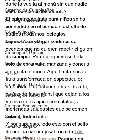
darle la vuelta al menú sin que nadie 
Catering de Cumpleaños
eche de menos los donuts?
El 
catering de fruta para niños
 se ha 
Catering de Bautizos
convertido en el comodín estrella de 
Catering fiestas
padres modernos, colegios 
espabilados y organizadores de 
Catering Comunión
eventos que no quieren repetir el guion 
Catering de Paellas
de siempre. Porque aquí no se trata 
Catering a Domicilio
solo de cortar una manzana y ponerla 
en un plato bonito. Aquí hablamos de 
Tartas
fruta transformada en espectáculo: 
Catering de Bebidas
brochetas que parecen obras de arte, 
buffets de fruta infantil que dejan a los 
Catering de Navidad
niños con los ojos como platos, y 
Catering San Valentin
meriendas saludables que se comen 
solas (literalmente).
Catering de Frutas
Y por supuesto, todo esto con el sello 
Catering Vegano
de cocina casera y sabrosa de 
Los 
Catering Halal
Pucheros del Marqués
. Porque una 