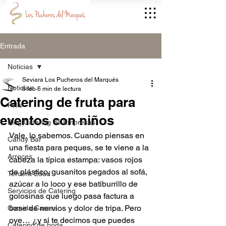
Entrada
Noticias
Seviara Los Pucheros del Marqués
Noticias
6 feb
6 min de lectura
Catering de fruta para
Pollo
eventos con niños
Blog Catering de Empresas
Vale, lo sabemos. Cuando piensas en 
Candy Bar
una fiesta para peques, se te viene a la 
Arroces
cabeza la típica estampa: vasos rojos 
de plástico, gusanitos pegados al sofá, 
Tercera Edad
azúcar a lo loco y ese batiburrillo de 
Servicios de Catering
golosinas que luego pasa factura a 
base de nervios y dolor de tripa. Pero 
Comida Casera
oye… ¿y si te decimos que puedes 
Catering de boda