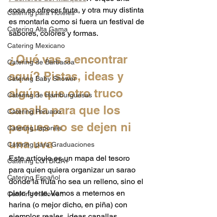
cosa es ofrecer fruta, y otra muy distinta 
Catering para Hoteles
es montarla como si fuera un festival de 
Catering Alta Gama
sabores, colores y formas.
Catering Mexicano
¿Qué vas a encontrar 
Catering de Barbacoa
aquí? Pistas, ideas y 
Catering Baby Shower
algún que otro truco 
Catering de Hamburguesas
canalla para que los 
Catering Peruano
peques no se dejen ni 
Catering Japonés
una uva
Catering para Graduaciones
Este artículo es un mapa del tesoro 
Catering LGTBIQA+
para quien quiera organizar un sarao 
Catering Español
donde la fruta no sea un relleno, sino el 
plato fuerte. Vamos a meternos en 
Catering Hallowen
harina (o mejor dicho, en piña) con 
ejemplos reales, ideas canallas, 