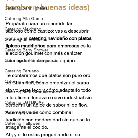
hambre y buenas ideas)
Catering para Hoteles
Catering Alta Gama
Prepárate para un recorrido tan 
Catering Mexicano
sabroso como castizo: vas a descubrir 
por qué el 
catering navideño con platos 
Catering de Barbacoa
típicos madrileños para empresas
 es la 
Catering Baby Shower
elección gourmet con más carácter 
para cerrar el año con tu equipo.
Catering de Hamburguesas
Catering Peruano
Te contaremos qué platos son puro oro 
Catering Japonés
de Chamberí, cómo organizar el sarao 
sin volverte loco y cómo adaptarlo todo 
Catering para Graduaciones
a tu oficina, terraza o nave industrial sin 
Catering LGTBIQA+
perder ni un ápice de sabor ni de flow. 
Además, verás cómo combinar 
Catering Español
tradición con modernidad sin que se te 
Catering Hallowen
atragante el cocido.
Ah, y si te estás preguntando si se 