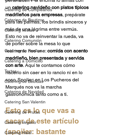
pertenecer. Y si encima lo aliñas con 
un 
catering navideño con platos típicos 
Catering de Cumpleaños
madrileños para empresas
, prepárate 
Catering de Bautizos
para las palmas, los brindis sinceros y 
más de una lágrima entre vermús.
Catering fiestas
Esto no va de reinventar la rueda, va 
Catering Comunión
de poner sobre la mesa lo que 
realmente nos une: 
comida con acento 
Catering de Paellas
madrileño, bien presentada y servida 
Catering a Domicilio
con arte
. Aquí te contamos cómo 
Tartas
hacerlo sin caer en lo rancio ni en lo 
soso. Spoiler: en Los Pucheros del 
Catering de Bebidas
Marqués nos va la marcha 
Catering de Navidad
gastronómica tanto como a ti.
Catering San Valentin
Esto es lo que vas a 
Catering de Frutas
sacar de este artículo 
Catering Vegano
(spoiler: bastante 
Catering Halal