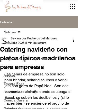
Entrada
Noticias
Seviara Los Pucheros del Marqués
Noticias
3 dic 2025
5 min de lectura
Catering navideño con
Pollo
platos típicos madrileños
Blog Catering de Empresas
para empresas
Candy Bar
Las cenas de empresa no son solo 
Arroces
para brindar, soltar discursos o ver al 
Tercera Edad
jefe con gorro de Papá Noel. Son ese 
momentazo del año donde se apaga el 
Servicios de Catering
Excel, se suben los decibelios y (si lo 
Comida Casera
haces bien) se enciende el orgullo de 
Catering de boda