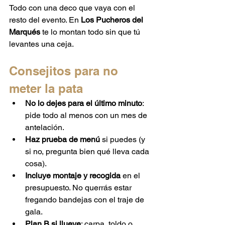
Todo con una deco que vaya con el 
resto del evento. En 
Los Pucheros del 
Marqués
 te lo montan todo sin que tú 
levantes una ceja.
Consejitos para no 
meter la pata
No lo dejes para el último minuto
: 
pide todo al menos con un mes de 
antelación.
Haz prueba de menú
 si puedes (y 
si no, pregunta bien qué lleva cada 
cosa).
Incluye montaje y recogida
 en el 
presupuesto. No querrás estar 
fregando bandejas con el traje de 
gala.
Plan B si llueve
: carpa, toldo o 