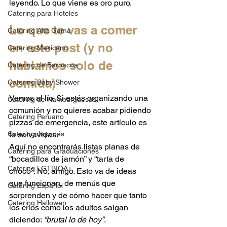
leyendo. Lo que viene es oro puro.
Catering para Hoteles
Lo que te vas a comer 
Catering Alta Gama
en este post (y no 
Catering Mexicano
hablamos solo de 
Catering de Barbacoa
comida)
Catering Baby Shower
Vamos al lío. Si estás organizando una 
Catering de Hamburguesas
comunión y no quieres acabar pidiendo 
Catering Peruano
pizzas de emergencia, este artículo es 
Catering Japonés
tu salvavidas.
Aquí no encontrarás listas planas de 
Catering para Graduaciones
“bocadillos de jamón” y “tarta de 
Catering LGTBIQA+
choco”. No, amigo. Esto va de ideas 
que funcionan, de menús que 
Catering Español
sorprenden y de cómo hacer que tanto 
Catering Hallowen
los críos como los adultos salgan 
diciendo: 
“brutal lo de hoy”
.