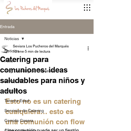
Entrada
Noticias
Seviara Los Pucheros del Marqués
Noticias
13 ene
5 min de lectura
Catering para
Pollo
comuniones: ideas
Blog Catering de Empresas
saludables para niños y
Candy Bar
adultos
Arroces
Esto no es un catering 
Tercera Edad
cualquiera… esto es 
Servicios de Catering
una comunión con flow
Comida Casera
Una comunión puede ser un fiestón… 
Catering de boda