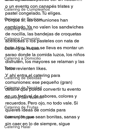
o un evento con canapés tristes y 
Catering de Cumpleaños
pastel congelado. Tú eliges.
Catering de Bautizos
Porque sí, las comuniones han 
cambiado. Ya no valen los sandwiches 
Catering fiestas
de nocilla, las bandejas de croquetas 
Catering Comunión
aceitosas o los pasteles con nata de 
bote. Hoy, lo que se lleva es montar un 
Catering de Paellas
sarao donde la comida luzca, los niños 
Catering a Domicilio
disfruten, los mayores se relaman y las 
Tartas
fotos revienten likes.
Y ahí entra el catering para 
Catering de Bebidas
comuniones: ese pequeño (gran) 
Catering de Navidad
detalle que puede convertir tu evento 
en un festival de sabores, colores y 
Catering San Valentin
recuerdos. Pero ojo, no todo vale. Si 
Catering de Frutas
quieres ideas de comida para 
comunión que sean bonitas, sanas y 
Catering Vegano
sin caer en lo de siempre, sigue 
Catering Halal