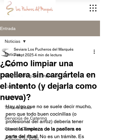
Entrada
Noticias
Seviara Los Pucheros del Marqués
Noticias
7 sept 2025
4 min de lectura
¿Cómo limpiar una
Pollo
paellera sin cargártela en
Blog Catering de Empresas
el intento (y dejarla como
Candy Bar
nueva)?
Arroces
Hay algo que no se suele decir mucho, 
Tercera Edad
pero que todo buen cocinillas (o 
Servicios de Catering
profesional del arroz) debería tener 
claro: 
la limpieza de la paellera es 
Comida Casera
parte del ritual
. No es un trámite. Es 
Catering de boda