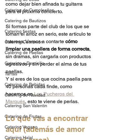
como dejar bien afinada tu guitarra 
Catering de Cumpleaños
para el próximo concierto.
Catering de Bautizos
Si formas parte del club de los que se 
Catering fiestas
toman el arroz en serio, este artículo te 
interesa. Vamos a contarte 
cómo 
Catering Comunión
limpiar una paellera de forma correcta
, 
Catering de Paellas
sin dramas, sin cargarla con productos 
Catering a Domicilio
agresivos y sin perder el alma de tus 
paellas.
Tartas
Y si eres de los que cocina paella para 
Catering de Bebidas
40 personas cada finde, como 
hacemos en 
Los Pucheros del 
Catering de Navidad
Marqués
, esto te viene de perlas.
Catering San Valentin
Catering de Frutas
Lo que vas a encontrar 
Catering Vegano
aquí (además de amor 
Catering Halal