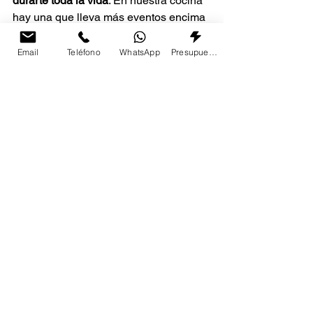
durarte toda la vida
. En nuestra cocina 
hay una que lleva más eventos encima 
que un food truck en festival.
Email
Teléfono
WhatsApp
Presupuesto
¿Se puede recuperar una 
paellera que ha pasado por 
mil batallas?
Si no está deformada ni rota, casi 
siempre sí. Con vinagre, sal, aceite y 
un poco de cariño, muchas reviven.
Conclusión: la paellera 
no se friega, se mima
Cuidar bien tu paellera no es solo una 
cuestión de limpieza. Es parte del 
respeto al arroz, al fuego y a la gente 
que se va a comer esa paella contigo.