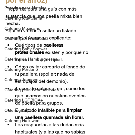
por el arroz)
Catering para Hoteles
Prepárate para una guía con más 
sustancia que una paella mixta bien 
Catering Alta Gama
hecha.
Catering Mexicano
Aquí no vamos a soltar un listado 
superficial. Vamos a explicarte:
Catering de Barbacoa
Qué tipos de 
paelleras 
Catering Baby Shower
profesionales
 existen y por qué no 
Catering de Hamburguesas
todas se limpian igual.
Cómo evitar cargarte el fondo de 
Catering Peruano
tu paellera (spoiler: nada de 
Catering Japonés
estropajos del demonio).
Trucos de catering real, como los 
Catering para Graduaciones
que usamos en nuestros eventos 
Catering LGTBIQA+
de paella para grupos.
El método infalible para 
limpiar 
Catering Español
una paellera quemada sin llorar
.
Catering Hallowen
Las respuestas a las dudas más 
habituales (y a las que no sabías 