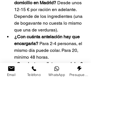
domicilio en Madrid? 
Desde unos 
12-15 € por ración en adelante. 
Depende de los ingredientes (una 
de bogavante no cuesta lo mismo 
que una de verduras).
¿Con cuánta antelación hay que 
encargarla? 
Para 2-4 personas, el 
mismo día puede colar. Para 20, 
mínimo 48 horas.
¿Se adaptan a dietas especiales? 
Sí: sin gluten, veganas, 
Email
Teléfono
WhatsApp
Presupuesto
vegetarianas… Solo avisa con 
tiempo.
¿Viene lista para comer? 
Claro. 
Llega caliente, en recipientes que 
aguantan el calor. Algunos incluso 
la traen en paellera desechable.
El broche final: 