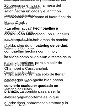
20 personas en casa, la mesa del 
Catering de Cumpleaños
salón hecha un caos y el anfitrión 
Catering de Bautizos
removiendo arroz como si fuera final de 
MasterChef.
Catering fiestas
¿La alternativa? 
Pedir paellas a 
Catering Comunión
domicilio en Madrid
 con Los Pucheros 
del Marqués. No hablamos de comida 
Catering de Paellas
rápida, sino de un 
catering de verdad
, 
Catering a Domicilio
con paellas hechas con mimo y 
Tartas
servidas como si vinieran directas de la 
playa valenciana, pero sin salir de 
Catering de Bebidas
Chamberí o Carabanchel.
Catering de Navidad
Y ojo: aquí no se trata solo de llenar 
estómagos. Una paella bien hecha 
Catering San Valentin
convierte cualquier quedada en 
Catering de Frutas
planazo
. La comida pasa a ser la 
excusa y lo importante es lo que 
Catering Vegano
queda: risas, sobremesas eternas y la 
Catering Halal