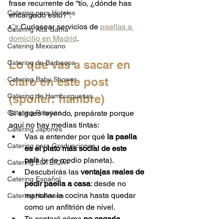
frase recurrente de “tío, ¿dónde has 
Catering para Hoteles
encargado esto?”.
👉 Curiosear servicios de 
paellas a 
Catering Alta Gama
domicilio en Madrid
.
Catering Mexicano
Lo que vas a sacar en 
Catering de Barbacoa
claro en este post 
Catering Baby Shower
Catering de Hamburguesas
(spoiler: hambre)
Catering Peruano
Si sigues leyendo, prepárate porque 
aquí no hay medias tintas:
Catering Japonés
Vas a entender por qué 
la paella 
Catering para Graduaciones
es el plato más social de este 
país
 (y de medio planeta).
Catering LGTBIQA+
Descubrirás las 
ventajas reales de 
Catering Español
pedir paella a casa
: desde no 
manchar la cocina hasta quedar 
Catering Hallowen
como un anfitrión de nivel.
Te contaré cómo 
no cagarla 