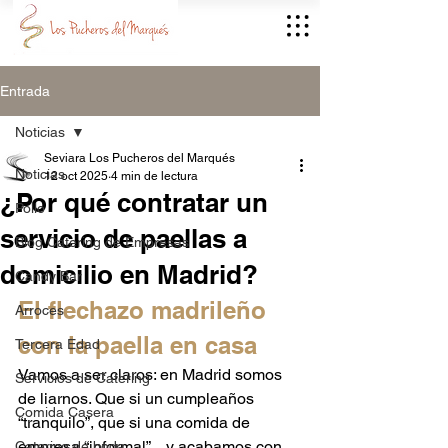
Entrada
Noticias
Seviara Los Pucheros del Marqués
Noticias
12 oct 2025
4 min de lectura
¿Por qué contratar un
Pollo
servicio de paellas a
Blog Catering de Empresas
domicilio en Madrid?
Candy Bar
El flechazo madrileño 
Arroces
con la paella en casa
Tercera Edad
Vamos a ser claros: en Madrid somos 
Servicios de Catering
de liarnos. Que si un cumpleaños 
Comida Casera
“tranquilo”, que si una comida de 
empresa “informal”... y acabamos con 
Catering de boda