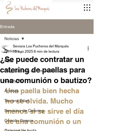
Entrada
Noticias
Seviara Los Pucheros del Marqués
Noticias
15 ago 2025
6 min de lectura
¿Se puede contratar un
Pollo
catering de paellas para
Blog Catering de Empresas
una comunión o bautizo?
Candy Bar
Una paella bien hecha 
Arroces
no se olvida. Mucho 
Tercera Edad
menos si se sirve el día 
Servicios de Catering
de una comunión o un 
Comida Casera
Catering de boda