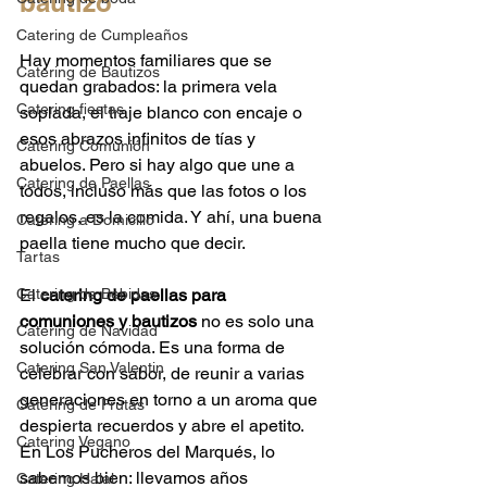
bautizo
Catering de Cumpleaños
Hay momentos familiares que se 
Catering de Bautizos
quedan grabados: la primera vela 
Catering fiestas
soplada, el traje blanco con encaje o 
esos abrazos infinitos de tías y 
Catering Comunión
abuelos. Pero si hay algo que une a 
Catering de Paellas
todos, incluso más que las fotos o los 
regalos, es la comida. Y ahí, una buena 
Catering a Domicilio
paella tiene mucho que decir.
Tartas
Catering de Bebidas
El 
catering de paellas para 
comuniones y bautizos
 no es solo una 
Catering de Navidad
solución cómoda. Es una forma de 
Catering San Valentin
celebrar con sabor, de reunir a varias 
generaciones en torno a un aroma que 
Catering de Frutas
despierta recuerdos y abre el apetito. 
Catering Vegano
En Los Pucheros del Marqués, lo 
sabemos bien: llevamos años 
Catering Halal