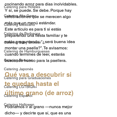
cocinando arroz para días inolvidables. 
Catering para Hoteles
Y sí, se puede. Se debe. Porque hay 
Catering Alta Gama
celebraciones que se merecen algo 
más que un menú estándar.
Catering Mexicano
Este artículo es para ti si estás 
Catering de Barbacoa
preparando una fiesta familiar y te 
estás preguntando: “¿será buena idea 
Catering Baby Shower
montar una paella?”. Te avisamos: 
Catering de Hamburguesas
cuando termines de leer, estarás 
Catering Peruano
buscando hueco para la paellera.
Catering Japonés
Qué vas a descubrir si 
Catering para Graduaciones
te quedas hasta el 
Catering LGTBIQA+
último grano (de arroz)
Catering Español
Catering Hallowen
Podríamos ir al grano —nunca mejor 
dicho— y decirte que sí, que es una 