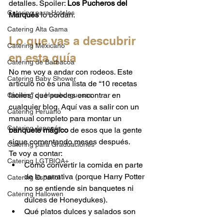
detalles. Spoiler: 
Los Pucheros del 
Catering para Hoteles
Marqués
 lo bordan.
Catering Alta Gama
Lo que vas a descubrir 
Catering Mexicano
en esta guía
Catering de Barbacoa
No me voy a andar con rodeos. Este 
Catering Baby Shower
artículo no es una lista de “10 recetas 
fáciles” que puedes encontrar en 
Catering de Hamburguesas
cualquier blog. Aquí vas a salir con un 
Catering Peruano
manual completo para montar un 
Catering Japonés
banquete mágico
 de esos que la gente 
sigue comentando meses después.
Catering para Graduaciones
Te voy a contar:
Catering LGTBIQA+
Cómo convertir la comida en parte 
de la narrativa (porque Harry Potter 
Catering Español
no se entiende sin banquetes ni 
Catering Hallowen
dulces de Honeydukes).
Qué platos dulces y salados son 