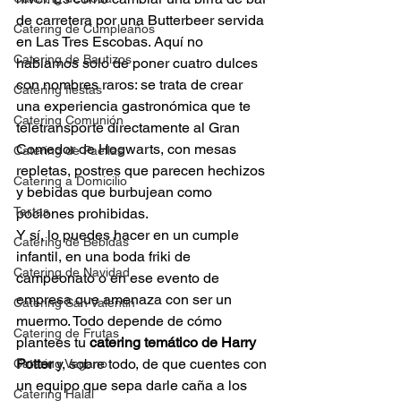
de carretera por una Butterbeer servida 
Catering de Cumpleaños
en Las Tres Escobas. Aquí no 
Catering de Bautizos
hablamos solo de poner cuatro dulces 
con nombres raros: se trata de crear 
Catering fiestas
una experiencia gastronómica que te 
Catering Comunión
teletransporte directamente al Gran 
Comedor de Hogwarts, con mesas 
Catering de Paellas
repletas, postres que parecen hechizos 
Catering a Domicilio
y bebidas que burbujean como 
Tartas
pociones prohibidas.
Y sí, lo puedes hacer en un cumple 
Catering de Bebidas
infantil, en una boda friki de 
Catering de Navidad
campeonato o en ese evento de 
empresa que amenaza con ser un 
Catering San Valentin
muermo. Todo depende de cómo 
Catering de Frutas
plantees tu 
catering temático de Harry 
Potter
 y, sobre todo, de que cuentes con 
Catering Vegano
un equipo que sepa darle caña a los 
Catering Halal