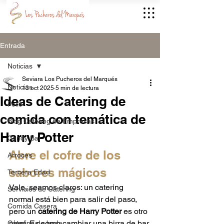
Entrada
Noticias
Seviara Los Pucheros del Marqués
Noticias
13 oct 2025
5 min de lectura
Ideas de Catering de
Pollo
comida con temática de
Blog Catering de Empresas
Harry Potter
Candy Bar
Abre el cofre de los 
Arroces
sabores mágicos
Tercera Edad
Vale, seamos claros: un catering 
Servicios de Catering
normal está bien para salir del paso, 
Comida Casera
pero un 
catering de Harry Potter
 es otro 
nivel. Es como cambiar una birra de bar 
Catering de boda