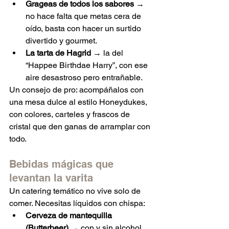
Grageas de todos los sabores
 → 
no hace falta que metas cera de 
oído, basta con hacer un surtido 
divertido y gourmet.
La tarta de Hagrid
 → la del 
“Happee Birthdae Harry”, con ese 
aire desastroso pero entrañable.
Un consejo de pro: acompáñalos con 
una mesa dulce al estilo Honeydukes, 
con colores, carteles y frascos de 
cristal que den ganas de arramplar con 
todo.
Bebidas mágicas que 
levantan la varita
Un catering temático no vive solo de 
comer. Necesitas líquidos con chispa:
Cerveza de mantequilla 
(Butterbeer)
 → con y sin alcohol, 