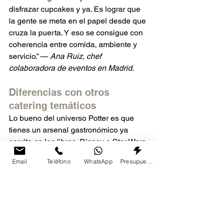
disfrazar cupcakes y ya. Es lograr que 
la gente se meta en el papel desde que 
cruza la puerta. Y eso se consigue con 
coherencia entre comida, ambiente y 
servicio.” — 
Ana Ruiz, chef 
colaboradora de eventos en Madrid
.
Diferencias con otros 
catering temáticos
Lo bueno del universo Potter es que 
tienes un arsenal gastronómico ya 
escrito en los libros. Disney o Star Wars 
tiran más de decoración. Aquí, los 
Email
Teléfono
WhatsApp
Presupuesto
propios platos son parte del storytelling.
Preguntas que siempre 
salen