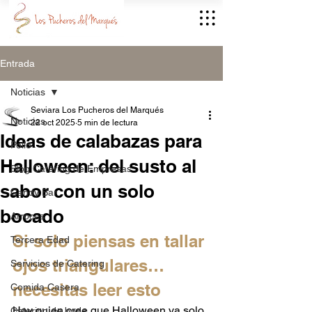
Entrada
Noticias
Seviara Los Pucheros del Marqués
Noticias
22 oct 2025
5 min de lectura
Ideas de calabazas para
Pollo
Halloween: del susto al
Blog Catering de Empresas
sabor con un solo
Candy Bar
bocado
Arroces
Si solo piensas en tallar 
Tercera Edad
ojos triangulares… 
Servicios de Catering
necesitas leer esto
Comida Casera
Hay quien cree que Halloween va solo 
Catering de boda