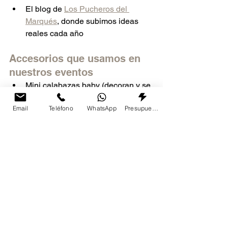
El blog de 
Los Pucheros del 
Marqués
, donde subimos ideas 
reales cada año
Accesorios que usamos en 
nuestros eventos
Mini calabazas baby (decoran y se 
comen)
Email
Teléfono
WhatsApp
Presupuesto
Luces LED con sensor de 
movimiento
Spray comestible dorado para dar 
brillo a los platos
Preguntas que nos 
hacen siempre (y 
nuestras respuestas sin 
filtro)