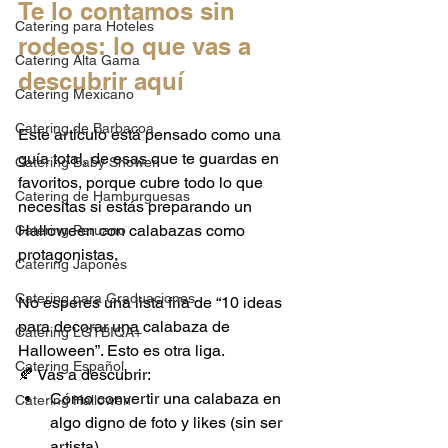
Te lo contamos sin 
Catering para Hoteles
rodeos: lo que vas a 
Catering Alta Gama
descubrir aquí
Catering Mexicano
Catering de Barbacoa
Este artículo está pensado como una 
guía total, de esas que te guardas en 
Catering Baby Shower
favoritos, porque cubre todo lo que 
Catering de Hamburguesas
necesitas si estás preparando un 
Halloween con calabazas como 
Catering Peruano
protagonistas.
Catering Japonés
Catering para Graduaciones
No esperes una lista fría de “10 ideas 
para decorar una calabaza de 
Catering LGTBIQA+
Halloween”. Esto es otra liga.
Catering Español
🍂 Vas a descubrir:
Cómo convertir una calabaza en 
Catering Hallowen
algo digno de foto y likes (sin ser 
artista)