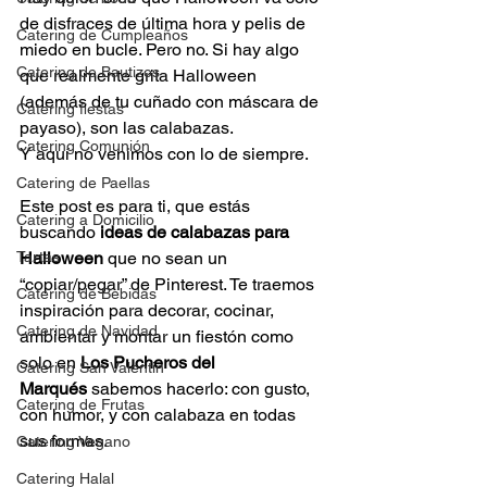
de disfraces de última hora y pelis de 
Catering de Cumpleaños
miedo en bucle. Pero no. Si hay algo 
Catering de Bautizos
que realmente grita Halloween 
(además de tu cuñado con máscara de 
Catering fiestas
payaso), son las calabazas.
Catering Comunión
Y aquí no venimos con lo de siempre.
Catering de Paellas
Este post es para ti, que estás 
Catering a Domicilio
buscando 
ideas de calabazas para 
Tartas
Halloween
 que no sean un 
“copiar/pegar” de Pinterest. Te traemos 
Catering de Bebidas
inspiración para decorar, cocinar, 
Catering de Navidad
ambientar y montar un fiestón como 
solo en 
Los Pucheros del 
Catering San Valentin
Marqués
 sabemos hacerlo: con gusto, 
Catering de Frutas
con humor, y con calabaza en todas 
sus formas.
Catering Vegano
Catering Halal