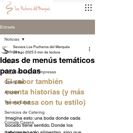
Entrada
Noticias
Seviara Los Pucheros del Marqués
Noticias
28 ago 2025
5 min de lectura
Ideas de menús temáticos
Pollo
para bodas
Blog Catering de Empresas
El sabor también 
Candy Bar
cuenta historias (y más 
Arroces
si se casa con tu estilo)
Tercera Edad
Servicios de Catering
Imagina esto: una boda donde cada 
Comida Casera
bocado tiene sentido. Donde los 
sabores no solo alimentan, sino que 
Catering de boda