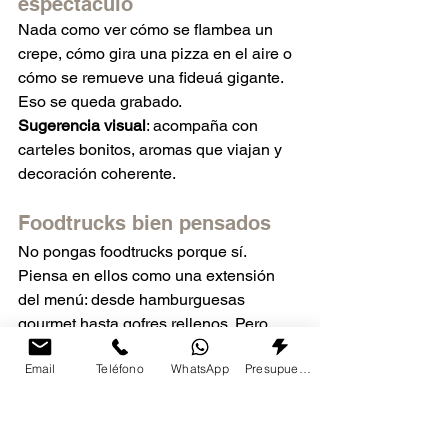
espectáculo
Nada como ver cómo se flambea un 
crepe, cómo gira una pizza en el aire o 
cómo se remueve una fideuá gigante. 
Eso se queda grabado.
Sugerencia visual
: acompaña con 
carteles bonitos, aromas que viajan y 
decoración coherente.
Foodtrucks bien pensados
No pongas foodtrucks porque sí. 
Piensa en ellos como una extensión 
del menú: desde hamburguesas 
gourmet hasta gofres rellenos. Pero 
siempre bien integrados.
Email
Teléfono
WhatsApp
Presupuesto
Mesas dulces temáticas
No vale poner solo cupcakes. Crea un 