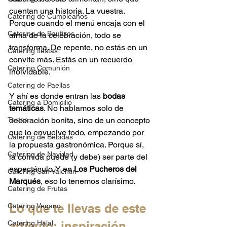
cuentan una historia. La vuestra. 
Catering de Cumpleaños
Porque cuando el menú encaja con el 
Catering de Bautizos
alma de la celebración, todo se 
transforma. De repente, no estás en un 
Catering fiestas
convite más. Estás en un recuerdo 
Catering Comunión
inolvidable.
Catering de Paellas
Y ahí es donde entran las 
bodas 
Catering a Domicilio
temáticas
. No hablamos solo de 
Tartas
decoración bonita, sino de un concepto 
que lo envuelve todo, empezando por 
Catering de Bebidas
la propuesta gastronómica. Porque sí, 
Catering de Navidad
la comida puede (y debe) ser parte del 
espectáculo. Y en 
Los Pucheros del 
Catering San Valentin
Marqués
, eso lo tenemos clarísimo.
Catering de Frutas
Lo que te llevas de este 
Catering Vegano
Catering Halal
artículo: inspiración 