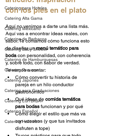
Catering para Hoteles
con los pies en el plato
Catering Alta Gama
Aquí no venimos a darte una lista más. 
Catering Mexicano
Aquí vas a encontrar ideas reales, con 
Catering de Barbacoa
sabor. Te contamos cómo funciona esto 
de diseñar un 
menú temático para 
Catering Baby Shower
boda
 con personalidad, con coherencia 
Catering de Hamburguesas
y, sobre todo, con sabor de verdad.
Te vamos a contar:
Catering Peruano
Cómo convertir tu historia de 
Catering Japonés
pareja en un hilo conductor 
Catering para Graduaciones
gastronómico
Qué ideas de 
comida temática 
Catering LGTBIQA+
para bodas
 funcionan y por qué
Catering Español
Cómo elegir el estilo que más va 
con vosotros (y que tus invitados 
Catering Hallowen
disfruten a tope)
Trucos prácticos para que todo 