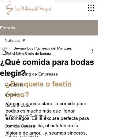
Entrada
Noticias
Seviara Los Pucheros del Marqués
Noticias
13 feb
6 min de lectura
¿Qué comida para bodas
Pollo
elegir?
Blog Catering de Empresas
¿Banquete o festín 
Candy Bar
épico?
Arroces
Vamos a decirlo claro: la comida para 
Tercera Edad
bodas es mucho más que llenar 
Servicios de Catering
estómagos. Es la excusa perfecta para 
reunir a la familia, el colofón de tu 
Comida Casera
historia de amor... y, seamos sinceros, 
Catering de boda