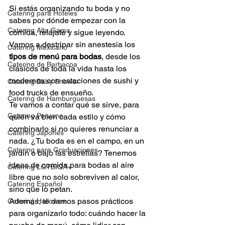
Si estás organizando tu boda y no 
Catering para Hoteles
sabes por dónde empezar con la 
Catering Alta Gama
comida, relájate y sigue leyendo. 
Vamos a destripar sin anestesia los 
Catering Mexicano
tipos de menú para bodas
, desde los 
Catering de Barbacoa
clásicos de toda la vida hasta los 
modernos con estaciones de sushi y 
Catering Baby Shower
food trucks de ensueño.
Catering de Hamburguesas
Te vamos a contar qué se sirve, para 
Catering Peruano
quién va bien cada estilo y cómo 
combinarlo si no quieres renunciar a 
Catering Japonés
nada. ¿Tu boda es en el campo, en un 
Catering para Graduaciones
jardín o bajo las estrellas? Tenemos 
ideas de comida para bodas al aire 
Catering LGTBIQA+
libre que no solo sobreviven al calor, 
Catering Español
sino que lo petan.
Además, te damos pasos prácticos 
Catering Hallowen
para organizarlo todo: cuándo hacer la 