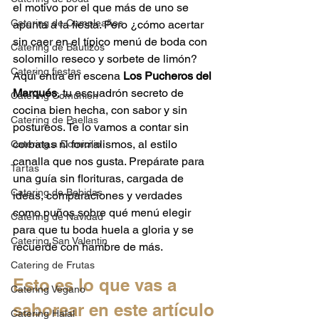
el motivo por el que más de uno se 
Catering de Cumpleaños
apunta a la fiesta. Pero ¿cómo acertar 
sin caer en el típico menú de boda con 
Catering de Bautizos
solomillo reseco y sorbete de limón?
Catering fiestas
Aquí entra en escena 
Los Pucheros del 
Marqués
, tu escuadrón secreto de 
Catering Comunión
cocina bien hecha, con sabor y sin 
Catering de Paellas
postureos. Te lo vamos a contar sin 
corbatas ni formalismos, al estilo 
Catering a Domicilio
canalla que nos gusta. Prepárate para 
Tartas
una guía sin florituras, cargada de 
Catering de Bebidas
ideas, comparaciones y verdades 
como puños sobre qué menú elegir 
Catering de Navidad
para que tu boda huela a gloria y se 
Catering San Valentin
recuerde con hambre de más.
Catering de Frutas
Esto es lo que vas a 
Catering Vegano
saborear en este artículo
Catering Halal