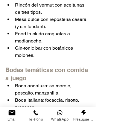
Rincón del vermut con aceitunas 
de tres tipos.
Mesa dulce con repostería casera 
(y sin fondant).
Food truck de croquetas a 
medianoche.
Gin-tonic bar con botánicos 
molones.
Bodas temáticas con comida 
a juego
Boda andaluza: salmorejo, 
pescaíto, manzanilla.
Boda italiana: focaccia, risotto, 
prosecco.
Boda veggie: couscous, curry 
Email
Teléfono
WhatsApp
Presupuesto
tailandés, gazpacho de mango.