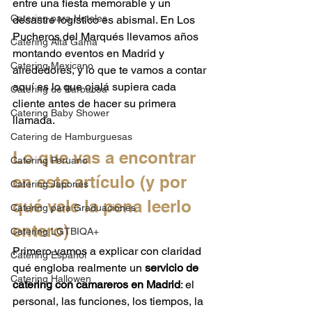
entre una fiesta memorable y un 
Catering para Hoteles
desastre logístico es abismal. En Los 
Pucheros del Marqués llevamos años 
Catering Alta Gama
montando eventos en Madrid y 
Catering Mexicano
alrededores, y lo que te vamos a contar 
aquí es lo que ojalá supiera cada 
Catering de Barbacoa
cliente antes de hacer su primera 
Catering Baby Shower
llamada.
Catering de Hamburguesas
Lo que vas a encontrar 
Catering Peruano
en este artículo (y por 
Catering Japonés
qué vale la pena leerlo 
Catering para Graduaciones
entero)
Catering LGTBIQA+
Primero vamos a explicar con claridad 
Catering Español
qué engloba realmente un 
servicio de 
Catering Hallowen
catering con camareros en Madrid
: el 
personal, las funciones, los tiempos, la 