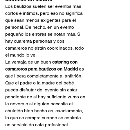
Los bautizos suelen ser eventos más 
cortos e íntimos, pero eso no significa 
que sean menos exigentes para el 
personal. De hecho, en un evento 
pequeño los errores se notan más. Si 
hay cuarenta personas y dos 
camareros no están coordinados, todo 
el mundo lo ve.
La ventaja de un buen 
catering con 
camareros para bautizos en Madrid
 es 
que libera completamente al anfitrión. 
Que el padre o la madre del bebé 
pueda disfrutar del evento sin estar 
pendiente de si hay suficiente zumo en 
la nevera o si alguien necesita el 
chuletón bien hecho es, exactamente, 
lo que se compra cuando se contrata 
un servicio de sala profesional.