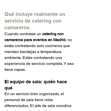
Qué incluye realmente un 
servicio de catering con 
camareros
Cuando contratas un 
catering con 
camareros para eventos en Madrid
, no 
estás contratando solo cocineros que 
mandan bandejas a temperatura 
ambiente. Estás contratando una 
experiencia de servicio completa. Y eso 
tiene capas.
El equipo de sala: quién hace 
qué
En un servicio bien organizado, el 
personal de sala tiene roles 
diferenciados. El jefe de sala coordina 