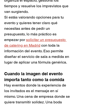
organiza el espacio, gestiona los 
tiempos y resuelve los imprevistos que 
van surgiendo.
Si estás valorando opciones para tu 
evento y quieres tener claro qué 
necesitas antes de pedir un 
presupuesto, lo más práctico es 
empezar por 
solicitar un presupuesto 
de catering en Madrid
 con toda la 
información del evento. Eso permite 
diseñar el servicio de sala a medida en 
lugar de aplicar una fórmula genérica.
Cuando la imagen del evento 
importa tanto como la comida
Hay eventos donde la experiencia de 
los invitados es el mensaje en sí 
mismo. Una cena de empresa donde se 
quiere transmitir solidez. Una boda 