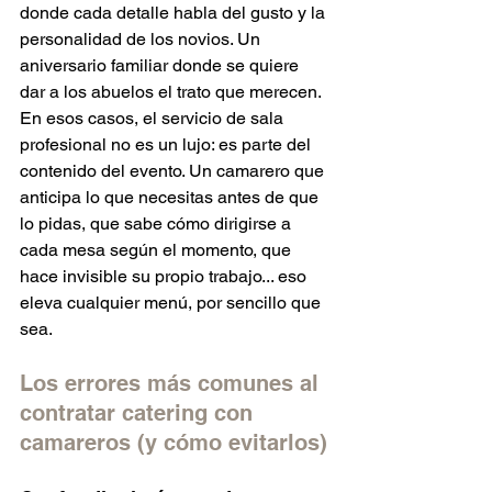
donde cada detalle habla del gusto y la 
personalidad de los novios. Un 
aniversario familiar donde se quiere 
dar a los abuelos el trato que merecen.
En esos casos, el servicio de sala 
profesional no es un lujo: es parte del 
contenido del evento. Un camarero que 
anticipa lo que necesitas antes de que 
lo pidas, que sabe cómo dirigirse a 
cada mesa según el momento, que 
hace invisible su propio trabajo... eso 
eleva cualquier menú, por sencillo que 
sea.
Los errores más comunes al 
contratar catering con 
camareros (y cómo evitarlos)