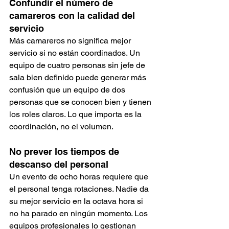
Confundir el número de 
camareros con la calidad del 
servicio
Más camareros no significa mejor 
servicio si no están coordinados. Un 
equipo de cuatro personas sin jefe de 
sala bien definido puede generar más 
confusión que un equipo de dos 
personas que se conocen bien y tienen 
los roles claros. Lo que importa es la 
coordinación, no el volumen.
No prever los tiempos de 
descanso del personal
Un evento de ocho horas requiere que 
el personal tenga rotaciones. Nadie da 
su mejor servicio en la octava hora si 
no ha parado en ningún momento. Los 
equipos profesionales lo gestionan 