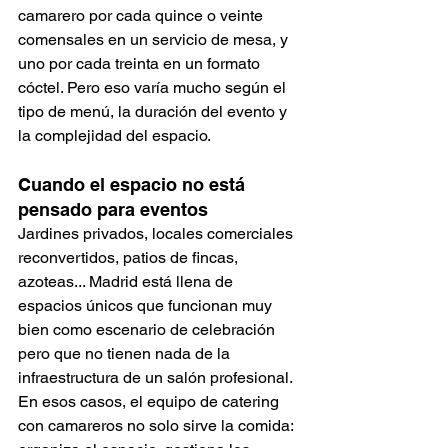
camarero por cada quince o veinte 
comensales en un servicio de mesa, y 
uno por cada treinta en un formato 
cóctel. Pero eso varía mucho según el 
tipo de menú, la duración del evento y 
la complejidad del espacio.
Cuando el espacio no está 
pensado para eventos
Jardines privados, locales comerciales 
reconvertidos, patios de fincas, 
azoteas... Madrid está llena de 
espacios únicos que funcionan muy 
bien como escenario de celebración 
pero que no tienen nada de la 
infraestructura de un salón profesional. 
En esos casos, el equipo de catering 
con camareros no solo sirve la comida: 