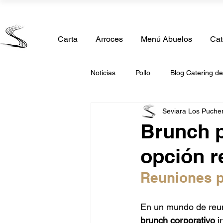
Calle Madrid 11, 28850 Torrejón de Ardoz, Madrid
Carta
Arroces
Menú Abuelos
Cat
Noticias
Pollo
Blog Catering d
Seviara Los Puche
Comida Casera
Catering de 
Brunch p
opción r
Catering Comunión
Catering 
Reuniones p
Catering San Valentin
Caterin
En un mundo de reun
brunch corporativo
 i