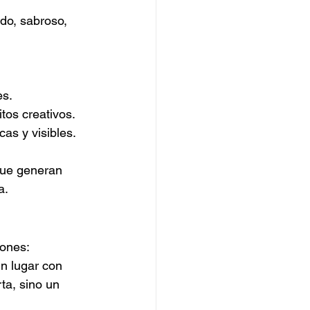
do, sabroso, 
es.
tos creativos.
cas y visibles.
que generan 
a.
ones: 
un lugar con 
ta, sino un 