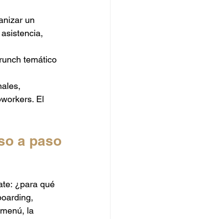
anizar un 
asistencia, 
runch temático 
ales, 
workers. El 
so a paso
ate: ¿para qué 
boarding, 
 menú, la 