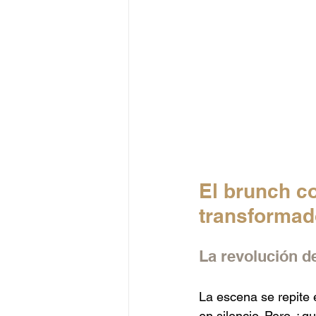
El brunch c
transformad
La revolución d
La escena se repite 
en silencio. Pero ¿