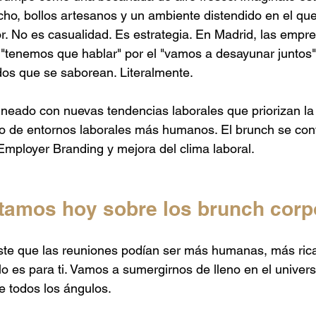
 Mexicano
Catering de Barbacoa
Catering Baby Shower
echo, bollos artesanos y un ambiente distendido en el que
or. No es casualidad. Es estrategia. En Madrid, las empr
 "tenemos que hablar" por el "vamos a desayunar juntos"
aponés
Catering para Graduaciones
dos que se saborean. Literalmente.
ineado con nuevas tendencias laborales que priorizan la
ño de entornos laborales más humanos. El brunch se conv
mployer Branding y mejora del clima laboral.
tamos hoy sobre los brunch corp
ste que las reuniones podían ser más humanas, más ric
ulo es para ti. Vamos a sumergirnos de lleno en el univers
e todos los ángulos.