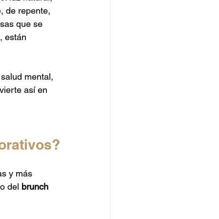
Catering de Hamburguesas
, de repente, 
esas que se 
, están 
 salud mental, 
ierte así en 
orativos?
as y más 
o del 
brunch 