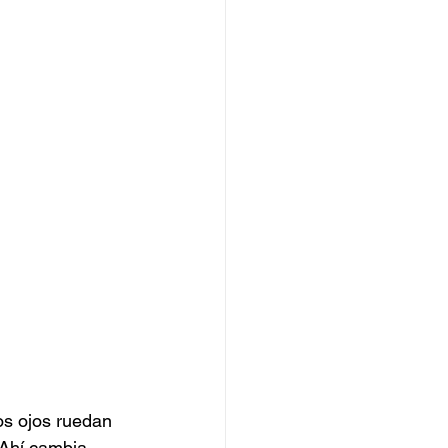
os ojos ruedan 
 Ahí cambia 