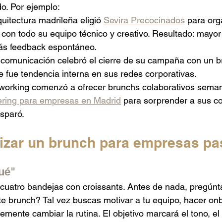
do. Por ejemplo:
uitectura madrileña eligió 
Sevira Precocinados
 para org
on todo su equipo técnico y creativo. Resultado: mayor 
ás feedback espontáneo.
comunicación celebró el cierre de su campaña con un b
e fue tendencia interna en sus redes corporativas.
working comenzó a ofrecer brunchs colaborativos seman
ering para empresas en Madrid
 para sorprender a sus co
isparó.
zar un brunch para empresas pa
ué"
cuatro bandejas con croissants. Antes de nada, pregúnt
te brunch? Tal vez buscas motivar a tu equipo, hacer on
emente cambiar la rutina. El objetivo marcará el tono, el