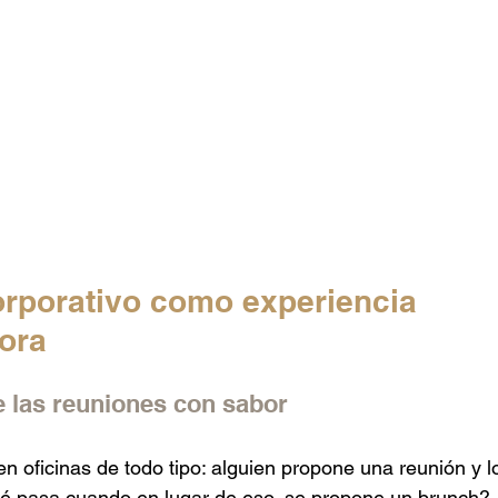
orporativo como experiencia 
ora
e las reuniones con sabor
en oficinas de todo tipo: alguien propone una reunión y l
qué pasa cuando en lugar de eso, se propone un brunch?