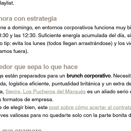
aylist.
 hora con estrategia
ne a domingo, en entornos corporativos funciona muy b
0:30 y las 12:30. Suficiente energía acumulada del día, sin
 tip: evita los lunes (todos llegan arrastrándose) y los v
amos fuera).
edor que sepa lo que hace
gs están preparados para un 
brunch corporativo
. Necesi
, logística eficiente, puntualidad británica y un extra d
a, 
Sevira, Los Pucheros del Marqués
 es un aliado serio
os formatos de empresa.
 de elegir bien, este 
post sobre cómo acertar al contrata
aves valiosas para no quedarte solo con la parte bonita 
 que enamore