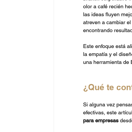
Catering Alta Gama
Catering
olor a café recién h
las ideas fluyen mej
atreven a cambiar el
Catering Peruano
Catering J
encontrando resulta
Este enfoque está al
la empatía y el dise
una herramienta de E
¿Qué te con
Si alguna vez pensa
efectivas, este artíc
para empresas
 desd