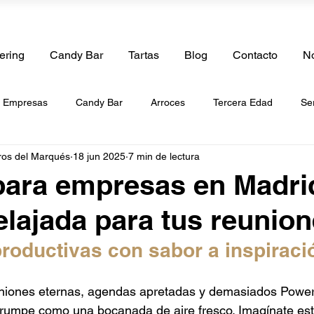
ering
Candy Bar
Tartas
Blog
Contacto
No
e Empresas
Candy Bar
Arroces
Tercera Edad
Se
ros del Marqués
18 jun 2025
7 min de lectura
boda
Catering de Cumpleaños
Catering de Bautizos
Ca
ara empresas en Madrid
elajada para tus reunio
de Paellas
Catering a Domicilio
Tartas
Catering de Be
roductivas con sabor a inspiraci
g de Frutas
Catering Vegano
Catering Halal
Catering 
iones eternas, agendas apretadas y demasiados PowerP
rrumpe como una bocanada de aire fresco. Imagínate esto: