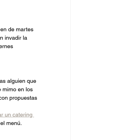
ien de martes 
 invadir la 
iernes 
tas alguien que 
e mimo en los 
 con propuestas 
r un catering 
del menú.