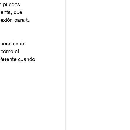
mo puedes 
uenta, qué 
exión para tu 
consejos de 
 como el 
eferente cuando 