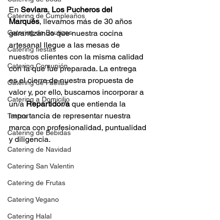
En 
Seviara
, 
Los Pucheros del 
Catering de Cumpleaños
Marqués
, llevamos más de 30 años 
Catering de Bautizos
garantizando que nuestra cocina 
artesanal llegue a las mesas de 
Catering fiestas
nuestros clientes con la misma calidad 
Catering Comunión
con la que fue preparada. La entrega 
es el cierre de nuestra propuesta de 
Catering de Paellas
valor y, por ello, buscamos incorporar a 
Catering a Domicilio
un/a 
Repartidor/a
 que entienda la 
importancia de representar nuestra 
Tartas
marca con profesionalidad, puntualidad 
Catering de Bebidas
y diligencia.
Catering de Navidad
Catering San Valentin
Catering de Frutas
Catering Vegano
Catering Halal