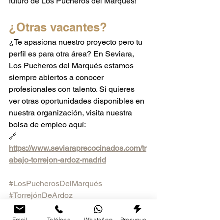
futuro de Los Pucheros del Marqués!
¿Otras vacantes?
¿Te apasiona nuestro proyecto pero tu 
perfil es para otra área? En Seviara, 
Los Pucheros del Marqués estamos 
siempre abiertos a conocer 
profesionales con talento. Si quieres 
ver otras oportunidades disponibles en 
nuestra organización, visita nuestra 
bolsa de empleo aquí: 
🔗 
https://www.seviaraprecocinados.com/tr
abajo-torrejon-ardoz-madrid
#LosPucherosDelMarqués
#TorrejónDeArdoz
#30AñosDeTradición
#EmpleoHostelería
#CocinaArtesanal
Email
Teléfono
WhatsApp
Presupuesto