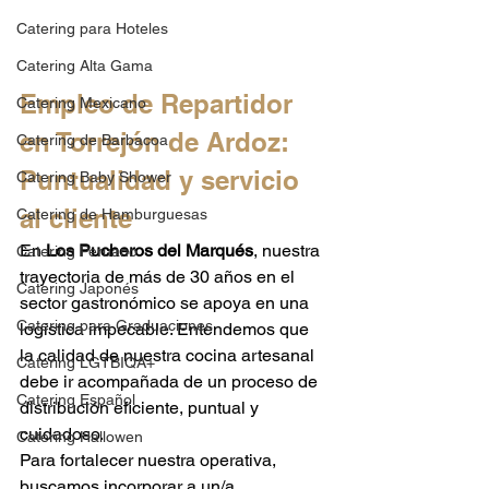
Catering para Hoteles
Catering Alta Gama
Empleo de Repartidor 
Catering Mexicano
en Torrejón de Ardoz: 
Catering de Barbacoa
Puntualidad y servicio 
Catering Baby Shower
al cliente
Catering de Hamburguesas
En 
Los Pucheros del Marqués
, nuestra 
Catering Peruano
trayectoria de más de 30 años en el 
Catering Japonés
sector gastronómico se apoya en una 
Catering para Graduaciones
logística impecable. Entendemos que 
la calidad de nuestra cocina artesanal 
Catering LGTBIQA+
debe ir acompañada de un proceso de 
Catering Español
distribución eficiente, puntual y 
cuidadoso.
Catering Hallowen
Para fortalecer nuestra operativa, 
buscamos incorporar a un/a 