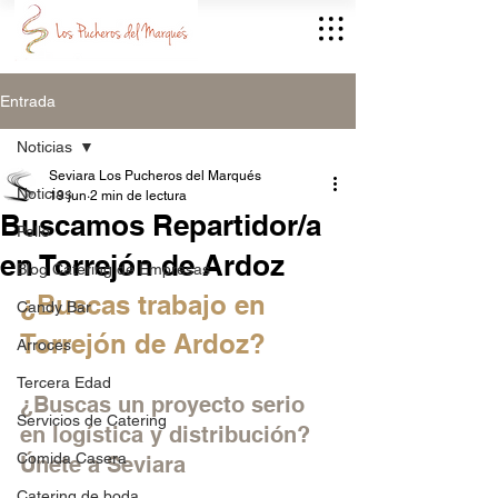
Entrada
Noticias
Seviara Los Pucheros del Marqués
Noticias
19 jun
2 min de lectura
Buscamos Repartidor/a
Pollo
en Torrejón de Ardoz
Blog Catering de Empresas
¿Buscas trabajo en 
Candy Bar
Torrejón de Ardoz? 
Arroces
Tercera Edad
¿Buscas un proyecto serio 
Servicios de Catering
en logística y distribución? 
Comida Casera
Únete a Seviara
Catering de boda