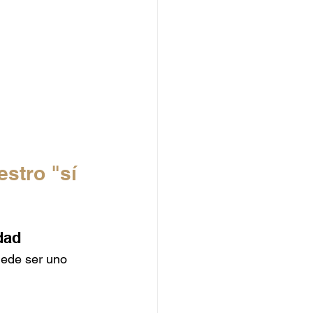
stro "sí 
dad
uede ser uno 