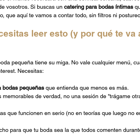
 Mexicano
Catering de Barbacoa
Catering Baby Shower
de vosotros. Si buscas un 
catering para bodas íntimas
 q
, que aquí te vamos a contar todo, sin filtros ni postureo
aponés
Catering para Graduaciones
esitas leer esto (y por qué te va 
da pequeña tiene su miga. No vale cualquier menú, cualq
terest. Necesitas:
ra bodas pequeñas
 que entienda que menos es más.
memorables de verdad, no una sesión de "trágame otr
eas que funcionen en serio (no en teorías que luego no e
echo para que tu boda sea la que todos comenten durant