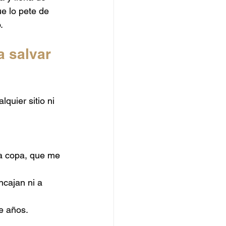
Catering de Hamburguesas
ue lo pete de 
.
a salvar 
uier sitio ni 
a copa, que me 
ncajan ni a 
e años.