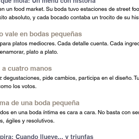
 que mola: Un menú con historia
en un food market. Su boda tuvo estaciones de street fo
xito absoluto, y cada bocado contaba un trocito de su his
o vale en bodas pequeñas
ara platos mediocres. Cada detalle cuenta. Cada ingred
enamorar, plato a plato.
 a cuatro manos
 degustaciones, pide cambios, participa en el diseño. T
como los votos.
 alma de una boda pequeña
tados en una boda íntima es cara a cara. No basta con ser
s, ágiles y resolutivos.
pira: Cuando llueve... y triunfas