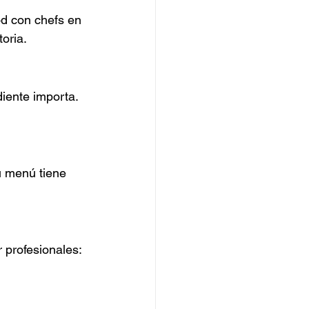
od con chefs en 
toria.
iente importa. 
u menú tiene 
 profesionales: 