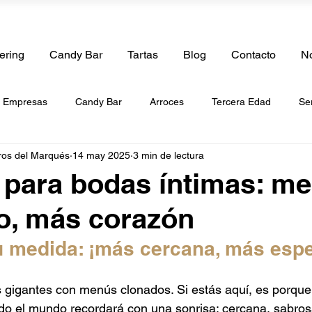
ering
Candy Bar
Tartas
Blog
Contacto
No
e Empresas
Candy Bar
Arroces
Tercera Edad
Se
ros del Marqués
14 may 2025
3 min de lectura
boda
Catering de Cumpleaños
Catering de Bautizos
Ca
 para bodas íntimas: m
o, más corazón
de Paellas
Catering a Domicilio
Tartas
Catering de Be
u medida: ¡más cercana, más espe
g de Frutas
Catering Vegano
Catering Halal
Catering 
 gigantes con menús clonados. Si estás aquí, es porque
o el mundo recordará con una sonrisa: cercana, sabrosa