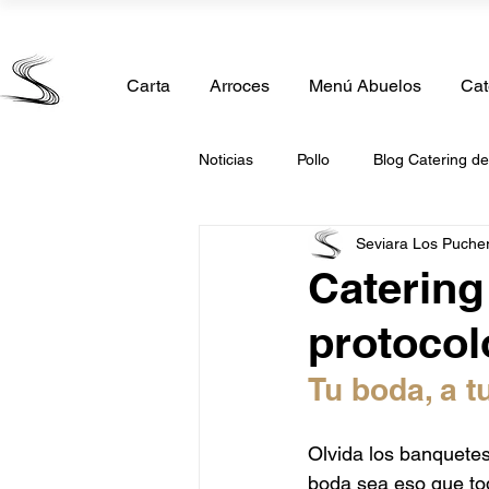
Calle Madrid 11, 28850 Torrejón de Ardoz, Madrid
Carta
Arroces
Menú Abuelos
Cat
Noticias
Pollo
Blog Catering d
Seviara Los Puche
Comida Casera
Catering de 
Catering
protocol
Catering Comunión
Catering 
Tu boda, a t
Catering San Valentin
Caterin
Olvida los banquetes
boda sea eso que tod