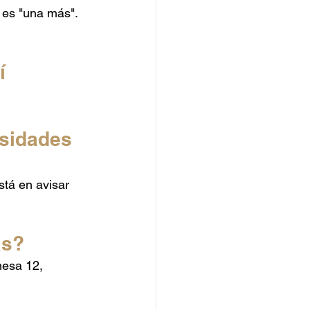
 es "una más". 
í 
sidades 
stá en avisar 
as?
mesa 12, 