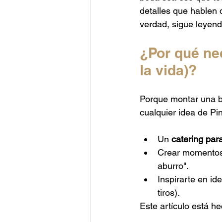
Catering Alta Gama
Catering
detalles que hablen 
verdad, sigue leyendo
Catering Peruano
Catering J
¿Por qué nec
la vida)?
Porque montar una bo
cualquier idea de Pin
Un 
catering pa
Crear momentos 
aburro".
Inspirarte en id
tiros).
Este artículo está h