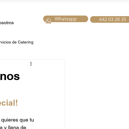
Whatsapp
642 03 28 35
sotros
rvicios de Catering
tering fiestas
enos
bidas
Catering de Navidad
cial!
para Hoteles
 quieres que tu 
 y llena de 