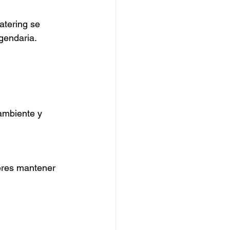
atering se 
gendaria.
ambiente y 
ieres mantener 