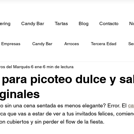
ering
Candy Bar
Tartas
Blog
Contacto
No
e Empresas
Candy Bar
Arroces
Tercera Edad
Se
ros del Marqués
6 ene
6 min de lectura
boda
Catering de Cumpleaños
Catering de Bautizos
Ca
 para picoteo dulce y sa
iginales
de Paellas
Catering a Domicilio
Tartas
Catering de Be
o sin una cena sentada es menos elegante? Error. El 
ca
ca que vas a estar de ver a tus invitados felices, comien
g de Frutas
Catering Vegano
Catering Halal
Catering 
n cubiertos y sin perder el flow de la fiesta.