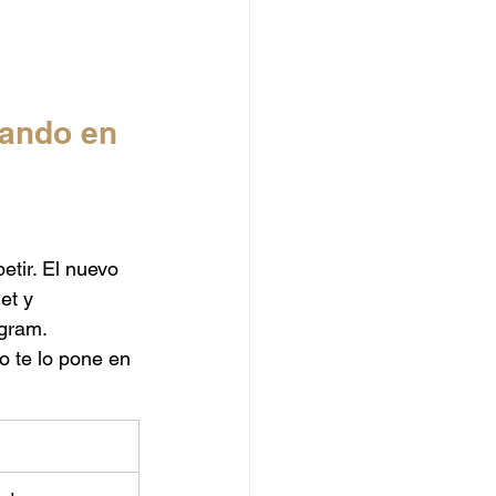
tando en 
etir. El nuevo 
et y 
agram.
o te lo pone en 