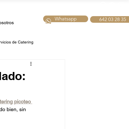
Whatsapp
642 03 28 35
sotros
rvicios de Catering
tering fiestas
lado:
bidas
Catering de Navidad
tering picoteo 
do bien, sin 
para Hoteles