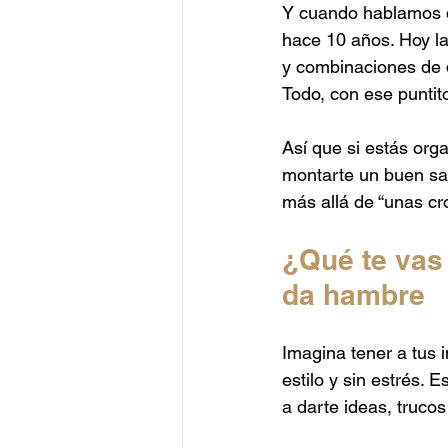
Y cuando hablamos de
Catering Alta Gama
Catering
hace 10 años. Hoy la
y combinaciones de 
Todo, con ese puntit
Catering Peruano
Catering J
Así que si estás org
montarte un buen sar
más allá de “unas cro
¿Qué te vas
da hambre
Imagina tener a tus 
estilo y sin estrés. 
a darte ideas, trucos