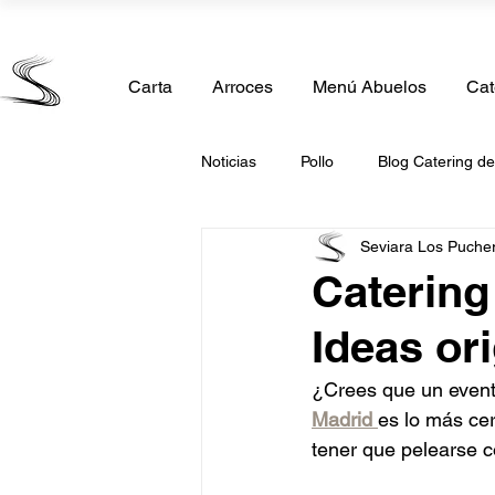
Calle Madrid 11, 28850 Torrejón de Ardoz, Madrid
Carta
Arroces
Menú Abuelos
Cat
Noticias
Pollo
Blog Catering d
Seviara Los Puche
Comida Casera
Catering de 
Catering
Ideas or
Catering Comunión
Catering 
¿Crees que un event
Madrid
es lo más cer
Catering San Valentin
Caterin
tener que pelearse co