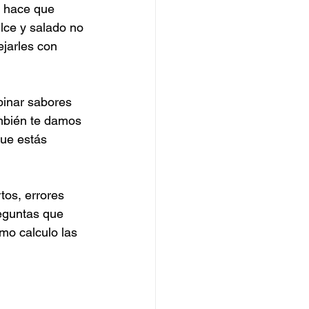
e hace que 
ulce y salado no 
ejarles con 
inar sabores 
mbién te damos 
que estás 
tos, errores 
eguntas que 
mo calculo las 