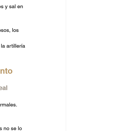
s y sal en 
sos, los 
 artillería 
ento
eal
rmales. 
s no se lo 