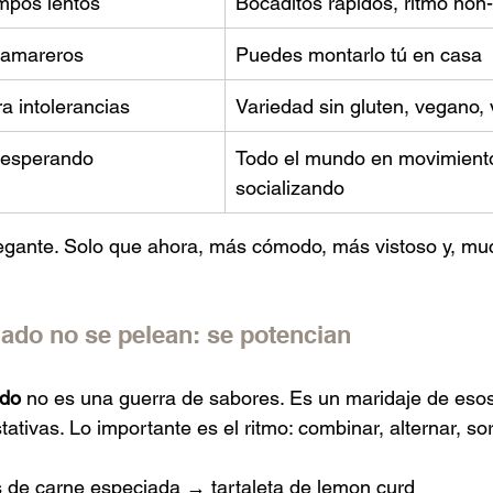
empos lentos
Bocaditos rápidos, ritmo non
camareros
Puedes montarlo tú en casa
a intolerancias
Variedad sin gluten, vegano,
 esperando
Todo el mundo en movimiento
socializando
legante. Solo que ahora, más cómodo, más vistoso y, mu
lado no se pelean: se potencian
ado
 no es una guerra de sabores. Es un maridaje de eso
stativas. Lo importante es el ritmo: combinar, alternar, so
de carne especiada → tartaleta de lemon curd