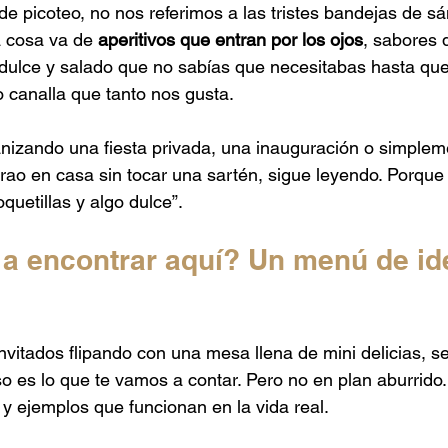
 picoteo, no nos referimos a las tristes bandejas de s
 Mexicano
Catering de Barbacoa
Catering Baby Shower
 cosa va de 
aperitivos que entran por los ojos
, sabores 
dulce y salado que no sabías que necesitabas hasta que
o canalla que tanto nos gusta.
aponés
Catering para Graduaciones
anizando una fiesta privada, una inauguración o simplem
ao en casa sin tocar una sartén, sigue leyendo. Porque
quetillas y algo dulce”.
 a encontrar aquí? Un menú de id
invitados flipando con una mesa llena de mini delicias, s
Eso es lo que te vamos a contar. Pero no en plan aburrido
 y ejemplos que funcionan en la vida real.