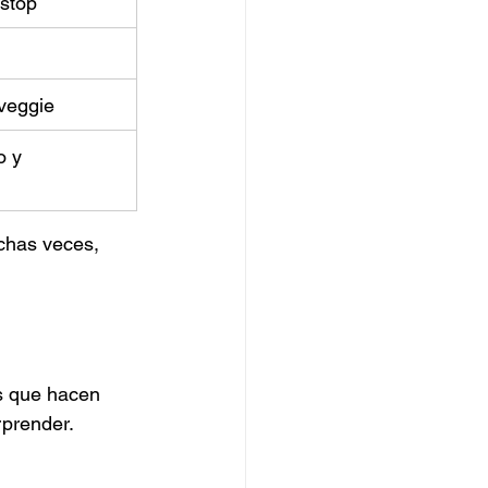
-stop
 veggie
 y 
chas veces, 
s que hacen 
rprender.