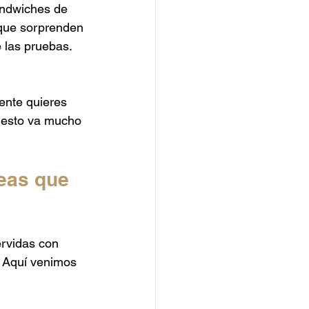
ándwiches de 
Catering de Hamburguesas
que sorprenden 
 las pruebas. 
ente quieres 
 esto va mucho 
eas que 
ervidas con 
. Aquí venimos 