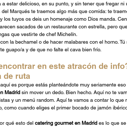
a estar delicioso, en su punto, y sin tener que fregar ni
 Mexicano
Catering de Barbacoa
Catering Baby Shower
del Marqués te traemos algo más que comida: te traem
 y los tuyos os deis un homenaje como Dios manda. Cena
arecen sacados de un restaurante con estrella, pero que
aponés
Catering para Graduaciones
ngas que vestirte de chef Michelín.
 con la bechamel o de hacer malabares con el horno. Tú 
e guapo/a y de que no falte el cava bien frío.
ncontrar en este atracón de info
a de ruta
 aquí es porque estás planteándote muy seriamente eso 
en Madrid
 sin mover un dedo. Bien hecho. Aquí no te vam
istas y un menú random. Aquí te vamos a contar lo que 
o, como cuando eliges el primer bocado de jamón ibéric
r qué esto del 
catering gourmet en Madrid
 es lo que se 