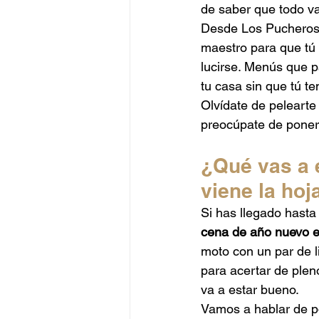
de saber que todo va 
Catering Alta Gama
Catering
Desde Los Pucheros 
maestro para que tú
lucirse. Menús que p
Catering Peruano
Catering J
tu casa sin que tú te
Olvídate de pelearte
preocúpate de ponert
¿Qué vas a e
viene la hoj
Si has llegado hasta
cena de año nuevo 
moto con un par de l
para acertar de plen
va a estar bueno.
Vamos a hablar de po