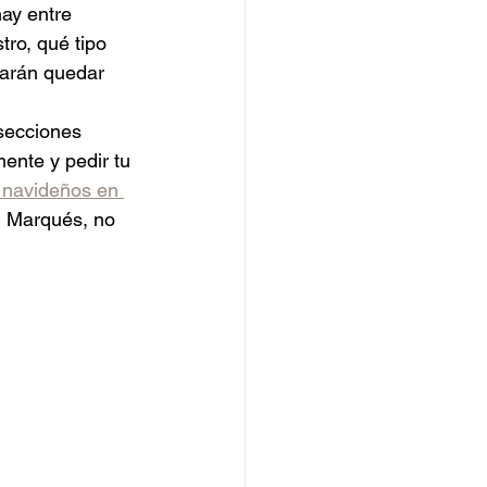
hay entre 
tro, qué tipo 
harán quedar 
 secciones 
ente y pedir tu 
 navideños en 
l Marqués, no 