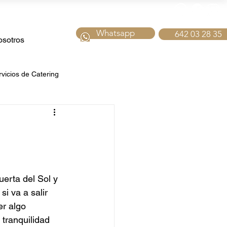
Whatsapp
642 03 28 35
sotros
rvicios de Catering
tering fiestas
bidas
Catering de Navidad
erta del Sol y 
i va a salir 
para Hoteles
r algo 
 tranquilidad 