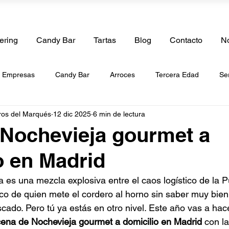
ering
Candy Bar
Tartas
Blog
Contacto
No
e Empresas
Candy Bar
Arroces
Tercera Edad
Se
ros del Marqués
12 dic 2025
6 min de lectura
boda
Catering de Cumpleaños
Catering de Bautizos
Ca
Nochevieja gourmet a
o en Madrid
de Paellas
Catering a Domicilio
Tartas
Catering de Be
 es una mezcla explosiva entre el caos logístico de la Pu
o de quien mete el cordero al horno sin saber muy bien s
g de Frutas
Catering Vegano
Catering Halal
Catering 
ado. Pero tú ya estás en otro nivel. Este año vas a hace
cena de Nochevieja gourmet a domicilio en Madrid
 con la