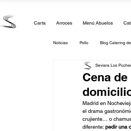
Calle Madrid 11, 28850 Torrejón de Ardoz, Madrid
Carta
Arroces
Menú Abuelos
Cat
Noticias
Pollo
Blog Catering d
Seviara Los Puche
Comida Casera
Catering de 
Cena de 
domicili
Catering Comunión
Catering 
Madrid en Nochevieja
el drama gastronómic
Catering San Valentin
Caterin
crujiente… o chamusc
diferente: 
pedir una 