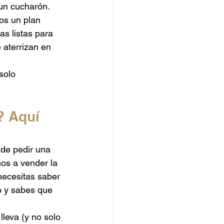
 un cucharón.
Catering de Hamburguesas
os un plan 
s listas para 
 aterrizan en 
solo 
? Aquí 
de pedir una 
os a vender la 
necesitas saber 
o y sabes que 
lleva (y no solo 