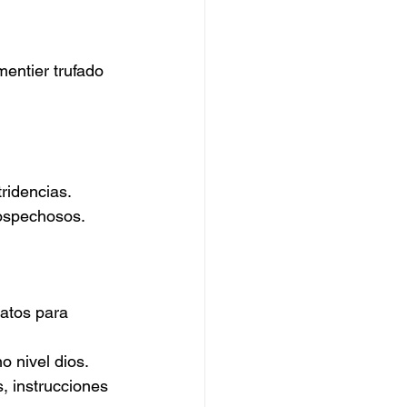
entier trufado 
ridencias.
sospechosos.
atos para 
o nivel dios.
s, instrucciones 