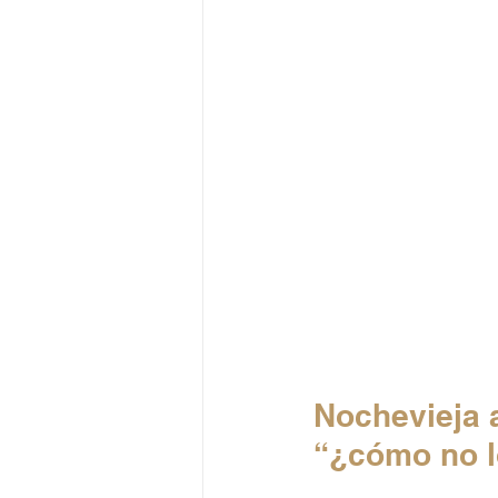
Nochevieja a
“¿cómo no l