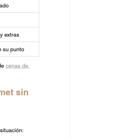
mado
y extras
n su punto
de 
cenas de 
et sin 
situación: