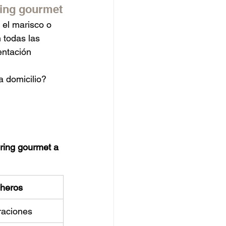
ering gourmet
 el marisco o 
 todas las 
entación 
 domicilio? 
ering gourmet a 
cheros
raciones