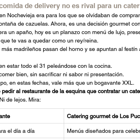
a comida de delivery no es rival para un cat
en Nochevieja era para los que se olvidaban de comprar
ontaña de cazuelas. Ahora, es una decisión gourmet con
 era un apaño, hoy es un planazo con menú de lujo, pres
e que te vas a quedar como un rey/reina.
más madrileños pasan del horno y se apuntan al festín a
en estar todo el 31 peleándose con la cocina.
omer bien, sin sacrificar ni sabor ni presentación.
mpo, en estas fechas, vale más que un bogavante XXL.
 pedir al restaurante de la esquina que contratar un cat
 Ni de lejos. Mira:
ante
Catering gourmet de Los Pu
a el día a día
Menús diseñados para celeb