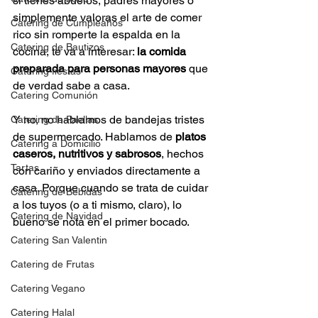
si tienes abuelos, padres mayores o 
simplemente valoras el arte de comer 
Catering de Cumpleaños
rico sin romperte la espalda en la 
Catering de Bautizos
cocina, te va a interesar: 
la comida 
preparada para personas mayores
 que 
Catering fiestas
de verdad sabe a casa.
Catering Comunión
Y no, no hablamos de bandejas tristes 
Catering de Paellas
de supermercado. Hablamos de 
platos 
Catering a Domicilio
caseros, nutritivos y sabrosos
, hechos 
Tartas
con cariño y enviados directamente a 
casa. Porque cuando se trata de cuidar 
Catering de Bebidas
a los tuyos (o a ti mismo, claro), lo 
Catering de Navidad
bueno se nota en el primer bocado.
Catering San Valentin
Catering de Frutas
Catering Vegano
Catering Halal