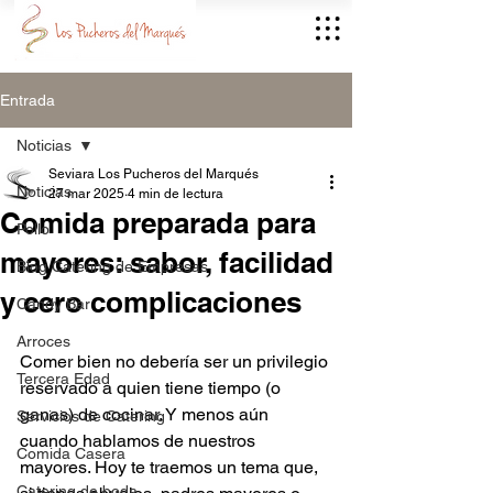
Entrada
Noticias
Seviara Los Pucheros del Marqués
Noticias
27 mar 2025
4 min de lectura
Comida preparada para
Pollo
mayores: sabor, facilidad
Blog Catering de Empresas
y cero complicaciones
Candy Bar
Arroces
Comer bien no debería ser un privilegio 
Tercera Edad
reservado a quien tiene tiempo (o 
ganas) de cocinar. Y menos aún 
Servicios de Catering
cuando hablamos de nuestros 
Comida Casera
mayores. Hoy te traemos un tema que, 
Catering de boda