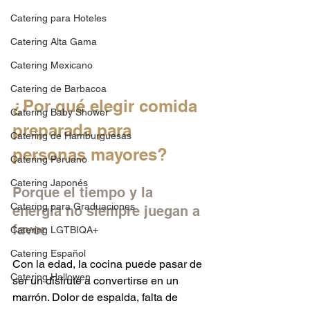
Catering para Hoteles
Catering Alta Gama
Catering Mexicano
Catering de Barbacoa
¿Por qué elegir comida 
Catering Baby Shower
preparada para 
Catering de Hamburguesas
personas mayores?
Catering Peruano
Catering Japonés
Porque el tiempo y la 
Catering para Graduaciones
energía no siempre juegan a 
favor
Catering LGTBIQA+
Catering Español
Con la edad, la cocina puede pasar de 
Catering Hallowen
ser un disfrute a convertirse en un 
marrón. Dolor de espalda, falta de 