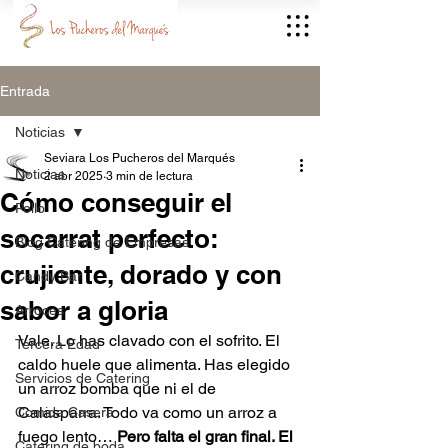
Entrada
Noticias
Seviara Los Pucheros del Marqués
Noticias
2 abr 2025
3 min de lectura
Cómo conseguir el
Pollo
socarrat perfecto:
Blog Catering de Empresas
crujiente, dorado y con
Candy Bar
sabor a gloria
Arroces
Vale. Lo has clavado con el sofrito. El 
Tercera Edad
caldo huele que alimenta. Has elegido 
Servicios de Catering
un arroz bomba que ni el de 
Calasparra. Todo va como un arroz a 
Comida Casera
fuego lento… 
Pero falta el gran final. El 
Catering de boda