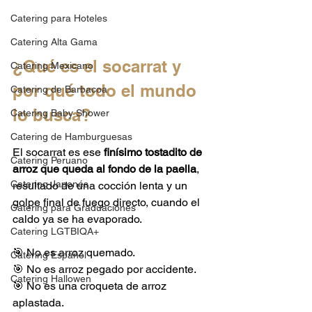
Catering para Hoteles
Catering Alta Gama
¿Qué es el socarrat y 
Catering Mexicano
por qué todo el mundo 
Catering de Barbacoa
lo busca?
Catering Baby Shower
Catering de Hamburguesas
El socarrat es ese 
finísimo tostadito de 
Catering Peruano
arroz que queda al fondo de la paella
, 
Catering Japonés
resultado de una cocción lenta y un 
golpe final de fuego directo, cuando el 
Catering para Graduaciones
caldo ya se ha evaporado.
Catering LGTBIQA+
🎯 No es arroz quemado.
Catering Español
🎯 No es arroz pegado por accidente.
Catering Hallowen
🎯 No es una croqueta de arroz 
aplastada.