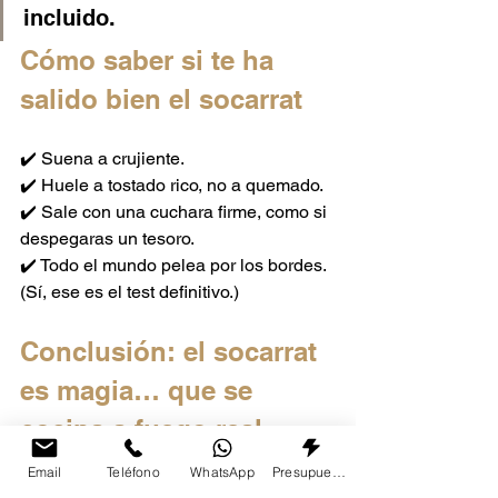
incluido.
Cómo saber si te ha 
salido bien el socarrat
✔️ Suena a crujiente.
✔️ Huele a tostado rico, no a quemado.
✔️ Sale con una cuchara firme, como si 
despegaras un tesoro.
✔️ Todo el mundo pelea por los bordes. 
(Sí, ese es el test definitivo.)
Conclusión: el socarrat 
es magia… que se 
cocina a fuego real
Email
Teléfono
WhatsApp
Presupuesto
No es suerte. No es accidente. No es 