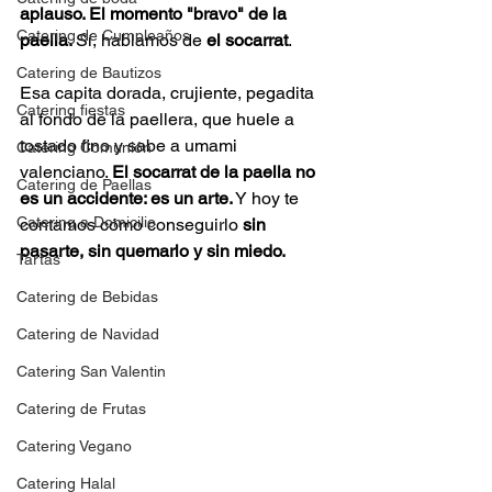
aplauso. El momento "bravo" de la 
Catering de Cumpleaños
paella. 
Sí, hablamos de 
el socarrat
.
Catering de Bautizos
Esa capita dorada, crujiente, pegadita 
Catering fiestas
al fondo de la paellera, que huele a 
tostado fino y sabe a umami 
Catering Comunión
valenciano. 
El socarrat de la paella no 
Catering de Paellas
es un accidente: es un arte.
 Y hoy te 
Catering a Domicilio
contamos cómo conseguirlo 
sin 
pasarte, sin quemarlo y sin miedo.
Tartas
Catering de Bebidas
Catering de Navidad
Catering San Valentin
Catering de Frutas
Catering Vegano
Catering Halal