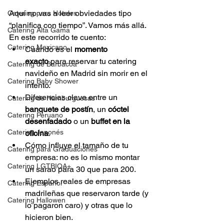
Aquí no vas a leer obviedades tipo 
Catering para Hoteles
“planifica con tiempo”. Vamos más allá. 
Catering Alta Gama
En este recorrido te cuento:
Catering Mexicano
Cuándo es el 
momento 
exacto
 para reservar tu catering 
Catering de Barbacoa
navideño en Madrid sin morir en el 
Catering Baby Shower
intento.
Diferencias clave entre un 
Catering de Hamburguesas
banquete de postín
, un 
cóctel 
Catering Peruano
desenfadado
 o un 
buffet en la 
Catering Japonés
oficina
.
Cómo influye el tamaño de tu 
Catering para Graduaciones
empresa: no es lo mismo montar 
Catering LGTBIQA+
un sarao para 30 que para 200.
Ejemplos reales de empresas 
Catering Español
madrileñas que reservaron tarde (y 
Catering Hallowen
lo pagaron caro) y otras que lo 
hicieron bien.