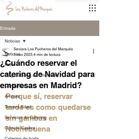
Entrada
Noticias
Seviara Los Pucheros del Marqués
Noticias
1 nov 2025
4 min de lectura
¿Cuándo reservar el
Pollo
catering de Navidad para
Blog Catering de Empresas
empresas en Madrid?
Candy Bar
Porque sí, reservar 
Arroces
tarde es como quedarse 
Tercera Edad
sin gambas en 
Servicios de Catering
Nochebuena
Comida Casera
Catering de boda