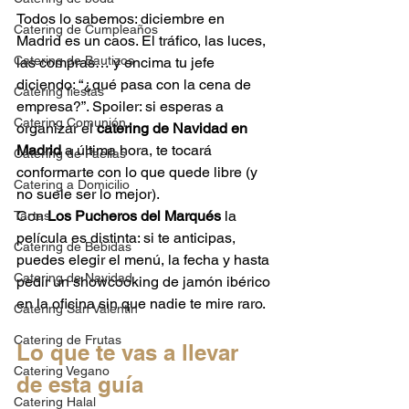
Todos lo sabemos: diciembre en 
Catering de Cumpleaños
Madrid es un caos. El tráfico, las luces, 
Catering de Bautizos
las compras… y encima tu jefe 
diciendo: “¿qué pasa con la cena de 
Catering fiestas
empresa?”. Spoiler: si esperas a 
Catering Comunión
organizar el 
catering de Navidad en 
Madrid
 a última hora, te tocará 
Catering de Paellas
conformarte con lo que quede libre (y 
Catering a Domicilio
no suele ser lo mejor).
Con 
Los Pucheros del Marqués
 la 
Tartas
película es distinta: si te anticipas, 
Catering de Bebidas
puedes elegir el menú, la fecha y hasta 
Catering de Navidad
pedir un showcooking de jamón ibérico 
en la oficina sin que nadie te mire raro.
Catering San Valentin
Catering de Frutas
Lo que te vas a llevar 
Catering Vegano
de esta guía
Catering Halal