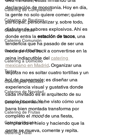
diez minutos, estás firmando una 
declaración de monotonía. Hoy en día, 
Catering de Cumpleaños
la gente no solo quiere comer; quiere 
Catering de Bautizos
participar, personalizar y, sobre todo, 
disfrutar de sabores explosivos. Ahí es 
Catering fiestas
donde entra la 
estación de tacos
, una 
Catering Comunión
tendencia que ha pasado de ser una 
moda de 
food truck
 a convertirse en la 
Catering de Paellas
reina indiscutible del 
catering 
Catering a Domicilio
mexicano en Madrid
. Organizar una 
Tartas
taquiza no es soltar cuatro tortillas y un 
bol de guacamole; es diseñar una 
Catering de Bebidas
experiencia visual y gustativa donde 
Catering de Navidad
cada invitado es el arquitecto de su 
propio bocado. Yo he visto cómo una 
Catering San Valentin
barra bien montada transforma por 
Catering de Frutas
completo el 
mood
 de una fiesta, 
Catering Vegano
rompiendo el hielo y haciendo que la 
gente se mueva, comente y repita.
Catering Halal