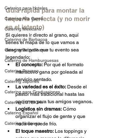
Catering para Hoteles
Guía rápida para montar la 
taquería perfecta (y no morir 
Catering Alta Gama
en el intento)
Catering Mexicano
Si quieres ir directo al grano, aquí 
Catering de Barbacoa
tienes el mapa de lo que vamos a 
desgranar para que tu evento sea 
Catering Baby Shower
legendario:
Catering de Hamburguesas
El concepto:
 Por qué el formato 
Catering Peruano
interactivo gana por goleada al 
servicio sentado.
Catering Japonés
La variedad es el éxito:
 Desde el 
Catering para Graduaciones
pastor más tradicional hasta las 
opciones para tus amigos veganos.
Catering LGTBIQA+
Logística sin dramas:
 Cómo 
Catering Español
organizar el flujo de gente y que 
Catering Hallowen
nada se quede frío.
El toque maestro:
 Los toppings y 