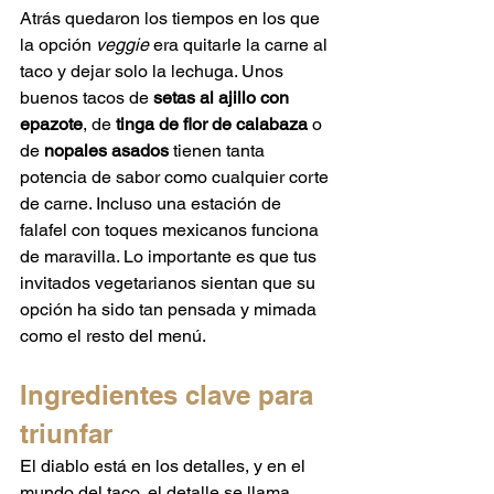
Atrás quedaron los tiempos en los que 
la opción 
veggie
 era quitarle la carne al 
taco y dejar solo la lechuga. Unos 
buenos tacos de 
setas al ajillo con 
epazote
, de 
tinga de flor de calabaza
 o 
de 
nopales asados
 tienen tanta 
potencia de sabor como cualquier corte 
de carne. Incluso una estación de 
falafel con toques mexicanos funciona 
de maravilla. Lo importante es que tus 
invitados vegetarianos sientan que su 
opción ha sido tan pensada y mimada 
como el resto del menú.
Ingredientes clave para 
triunfar
El diablo está en los detalles, y en el 
mundo del taco, el detalle se llama 