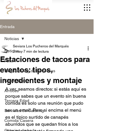
Entrada
Noticias
Seviara Los Pucheros del Marqués
Noticias
2 may
7 min de lectura
Estaciones de tacos para
Pollo
eventos: tipos,
Blog Catering de Empresas
ingredientes y montaje
Candy Bar
A ver, seamos directos: si estás aquí es 
Arroces
porque sabes que un evento sin buena 
Tercera Edad
comida es solo una reunión que pudo 
ser un email. Pero si encima el menú 
Servicios de Catering
es el típico surtido de canapés 
Comida Casera
aburridos que se quedan fríos a los 
Catering de boda