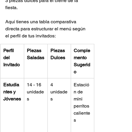
3 piezas dulces para el cierre de la 
fiesta.  
Aquí tienes una tabla comparativa 
directa para estructurar el menú según 
el perfil de tus invitados:
Perfil 
Piezas 
Piezas 
Comple
del 
Saladas
Dulces
mento 
Invitado
Sugerid
o
Estudia
14 - 16 
4 
Estació
ntes y 
unidade
unidade
n de 
Jóvenes
s
s
mini 
perritos 
caliente
s  