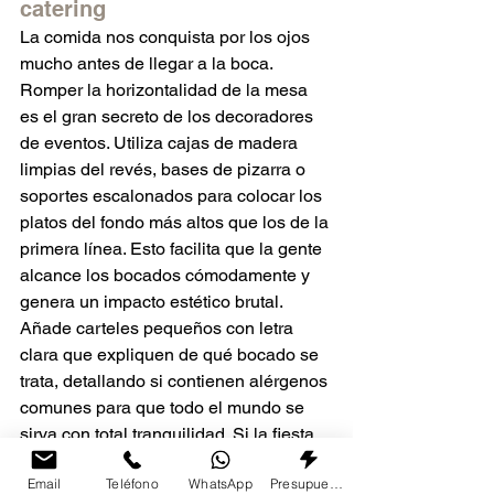
catering
La comida nos conquista por los ojos 
mucho antes de llegar a la boca. 
Romper la horizontalidad de la mesa 
es el gran secreto de los decoradores 
de eventos. Utiliza cajas de madera 
limpias del revés, bases de pizarra o 
soportes escalonados para colocar los 
platos del fondo más altos que los de la 
primera línea. Esto facilita que la gente 
alcance los bocados cómodamente y 
genera un impacto estético brutal. 
Añade carteles pequeños con letra 
clara que expliquen de qué bocado se 
trata, detallando si contienen alérgenos 
comunes para que todo el mundo se 
sirva con total tranquilidad. Si la fiesta 
se celebra al aire libre en un jardín 
Email
Teléfono
WhatsApp
Presupuesto
madrileño y se extiende hacia el 