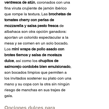
ventresca de atún
, coronados con una 
fina viruta crujiente de jamón ibérico 
que rompe la textura. Las 
brochetas de 
tomates cherry con perlas de 
mozzarella y salsa pesto fresca
 de 
albahaca son otra opción ganadora: 
aportan un colorido espectacular a la 
mesa y se comen en un solo bocado. 
Los 
mini wraps de pollo asado con 
brotes tiernos y salsa de mostaza 
dulce
, así como los 
chupitos de 
salmorejo cordobés bien emulsionado
, 
son bocados limpios que permiten a 
los invitados sostener su plato con una 
mano y su copa con la otra sin ningún 
riesgo de manchas en sus trajes de 
gala.  
Opciones dulces para 