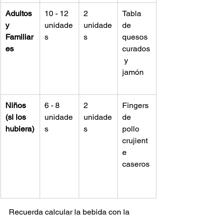
Adultos 
10 - 12 
2 
Tabla 
y 
unidade
unidade
de 
Familiar
s
s
quesos 
es
curados
 y 
jamón  
Niños 
6 - 8 
2 
Fingers 
(si los 
unidade
unidade
de 
hubiera)
s
s
pollo 
crujient
e 
caseros
Recuerda calcular la bebida con la 