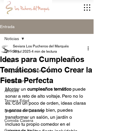
Entrada
Noticias
Seviara Los Pucheros del Marqués
Noticias
30 jul 2025
4 min de lectura
Ideas para Cumpleaños
Pollo
Temáticos: Cómo Crear la
Blog Catering de Empresas
Fiesta Perfecta
Candy Bar
Montar un 
cumpleaños temático
 puede 
Arroces
sonar a reto de alto voltaje. Pero no lo 
Tercera Edad
es. Con un poco de orden, ideas claras 
y ganas de pasarlo bien, puedes 
Servicios de Catering
transformar un salón, un jardín o 
Comida Casera
incluso tu propio comedor en el 
Catering de boda