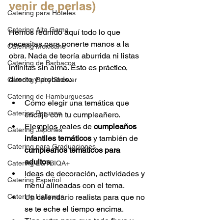
venir de perlas)
Catering para Hoteles
Catering Alta Gama
Hemos reunido aquí todo lo que 
necesitas para ponerte manos a la 
Catering Mexicano
obra. Nada de teoría aburrida ni listas 
Catering de Barbacoa
infinitas sin alma. Esto es práctico, 
directo y probado:
Catering Baby Shower
Catering de Hamburguesas
Cómo elegir una temática que 
Catering Peruano
encaje con tu cumpleañero.
Ejemplos reales de 
cumpleaños 
Catering Japonés
infantiles temáticos
 y también de 
Catering para Graduaciones
cumpleaños temáticos para 
adultos
.
Catering LGTBIQA+
Ideas de decoración, actividades y 
Catering Español
menú alineadas con el tema.
Catering Hallowen
Un calendario realista para que no 
se te eche el tiempo encima.