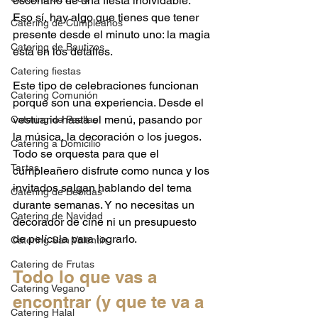
escenario de una fiesta inolvidable. 
Eso sí, hay algo que tienes que tener 
Catering de Cumpleaños
presente desde el minuto uno: la magia 
Catering de Bautizos
está en los detalles.
Catering fiestas
Este tipo de celebraciones funcionan 
Catering Comunión
porque son una experiencia. Desde el 
vestuario hasta el menú, pasando por 
Catering de Paellas
la música, la decoración o los juegos. 
Catering a Domicilio
Todo se orquesta para que el 
Tartas
cumpleañero disfrute como nunca y los 
invitados salgan hablando del tema 
Catering de Bebidas
durante semanas. Y no necesitas un 
Catering de Navidad
decorador de cine ni un presupuesto 
de película para lograrlo.
Catering San Valentin
Catering de Frutas
Todo lo que vas a 
Catering Vegano
encontrar (y que te va a 
Catering Halal