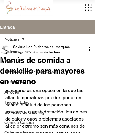
Entrada
Noticias
Seviara Los Pucheros del Marqués
Noticias
18 ago 2025
6 min de lectura
Menús de comida a
Pollo
domicilio para mayores
Blog Catering de Empresas
en verano
Candy Bar
El verano es una época en la que las 
Arroces
altas temperaturas pueden poner en 
Tercera Edad
riesgo la salud de las personas 
mayores. La deshidratación, los golpes 
Servicios de Catering
de calor y otros problemas asociados 
Comida Casera
al calor extremo son más comunes de 
Catering de boda