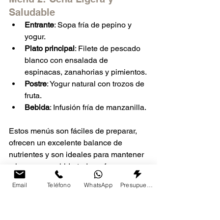
Saludable
Entrante
: Sopa fría de pepino y 
yogur.
Plato principal
: Filete de pescado 
blanco con ensalada de 
espinacas, zanahorias y pimientos.
Postre
: Yogur natural con trozos de 
fruta.
Bebida
: Infusión fría de manzanilla.
Estos menús son fáciles de preparar, 
ofrecen un excelente balance de 
nutrientes y son ideales para mantener 
a los mayores hidratados y frescos 
durante todo el día.
Email
Teléfono
WhatsApp
Presupuesto
Preguntas Frecuentes