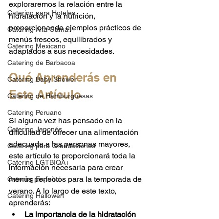
exploraremos la relación entre la 
Catering para Hoteles
hidratación y la nutrición, 
proporcionando ejemplos prácticos de 
Catering Alta Gama
menús frescos, equilibrados y 
Catering Mexicano
adaptados a sus necesidades.
Catering de Barbacoa
Qué Aprenderás en 
Catering Baby Shower
Este Artículo
Catering de Hamburguesas
Catering Peruano
Si alguna vez has pensado en la 
Catering Japonés
dificultad de ofrecer una alimentación 
adecuada a las personas mayores, 
Catering para Graduaciones
este artículo te proporcionará toda la 
Catering LGTBIQA+
información necesaria para crear 
menús perfectos para la temporada de 
Catering Español
verano. A lo largo de este texto, 
Catering Hallowen
aprenderás:
La importancia de la hidratación 