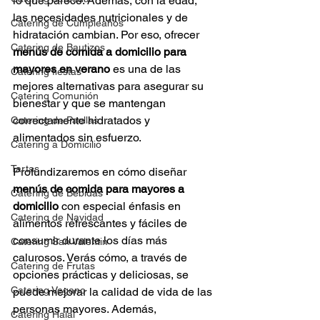
lo que parece. Además, con la edad, 
las necesidades nutricionales y de 
Catering de Cumpleaños
hidratación cambian. Por eso, ofrecer 
Catering de Bautizos
menús de comida a domicilio para 
mayores en verano
 es una de las 
Catering fiestas
mejores alternativas para asegurar su 
Catering Comunión
bienestar y que se mantengan 
correctamente hidratados y 
Catering de Paellas
alimentados sin esfuerzo.
Catering a Domicilio
Tartas
Profundizaremos en cómo diseñar 
menús de comida para mayores a 
Catering de Bebidas
domicilio
 con especial énfasis en 
Catering de Navidad
alimentos refrescantes y fáciles de 
consumir durante los días más 
Catering San Valentin
calurosos. Verás cómo, a través de 
Catering de Frutas
opciones prácticas y deliciosas, se 
Catering Vegano
puede mejorar la calidad de vida de las 
personas mayores. Además, 
Catering Halal