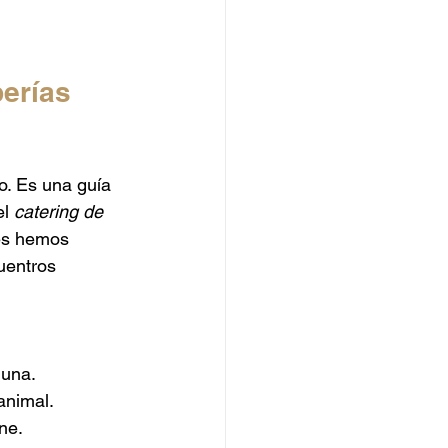
erías 
o. Es una guía 
l 
catering de 
nes hemos 
uentros 
 una.
animal.
ne.