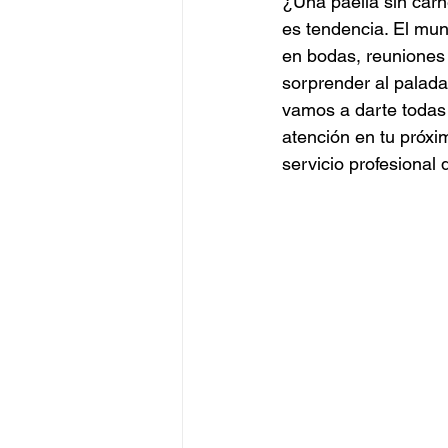
¿Una paella sin carn
Catering Alta Gama
Catering
es tendencia. El mun
en bodas, reuniones 
sorprender al palada
Catering Peruano
Catering J
vamos a darte todas 
atención en tu próxi
servicio profesional 