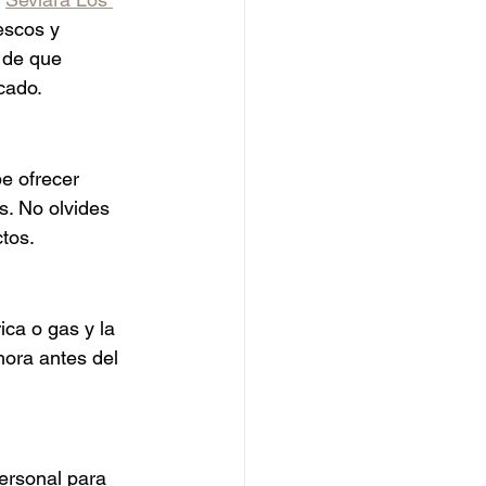
escos y 
 de que 
cado.
e ofrecer 
s. No olvides 
tos.
ica o gas y la 
hora antes del 
ersonal para 