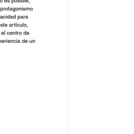
 es posible, 
Catering de Hamburguesas
 protagonismo 
pacidad para 
te artículo, 
el centro de 
periencia de un 