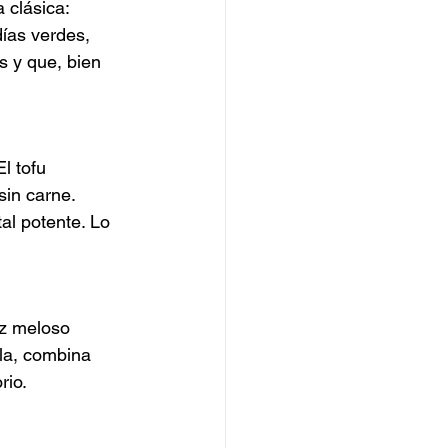
 clásica: 
ías verdes, 
s y que, bien 
l tofu 
in carne. 
al potente. Lo 
oz meloso 
la, combina 
rio.