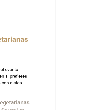
tarianas 
el evento 
en si prefieres 
 con dietas 
vegetarianas
 
Seviara Los 