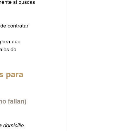
mente si buscas 
de contratar 
 para que 
ales de 
s para 
o fallan)
a domicilio
. 