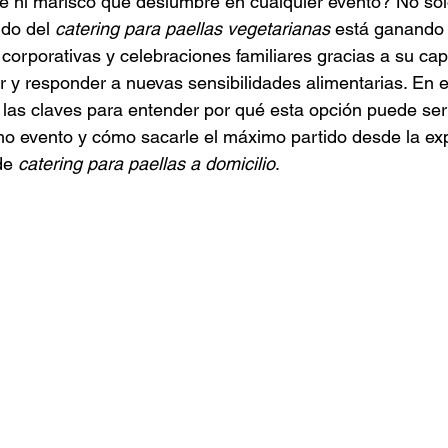
e ni marisco que deslumbre en cualquier evento? No solo
 Mexicano
Catering de Barbacoa
Catering Baby Shower
do del 
catering para paellas vegetarianas
 está ganando
corporativas y celebraciones familiares gracias a su ca
r y responder a nuevas sensibilidades alimentarias. En es
aponés
Catering para Graduaciones
las claves para entender por qué esta opción puede ser 
mo evento y cómo sacarle el máximo partido desde la ex
de 
catering para paellas a domicilio
.