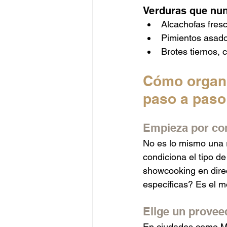
Verduras que nun
Alcachofas fres
Pimientos asado
Brotes tiernos, 
Cómo organi
paso a paso
Empieza por con
No es lo mismo una r
condiciona el tipo de
showcooking en direc
específicas? Es el m
Elige un provee
En ciudades como Ma