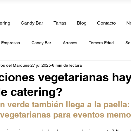
ering
Candy Bar
Tartas
Blog
Contacto
No
e Empresas
Candy Bar
Arroces
Tercera Edad
Se
ros del Marqués
27 jul 2025
6 min de lectura
boda
Catering de Cumpleaños
Catering de Bautizos
Ca
iones vegetarianas hay
de catering?
de Paellas
Catering a Domicilio
Tartas
Catering de Be
n verde también llega a la paella:
s vegetarianas para eventos memo
g de Frutas
Catering Vegano
Catering Halal
Catering 