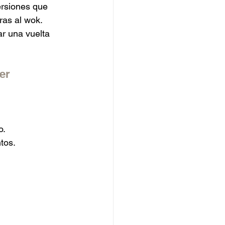
ersiones que 
ras al wok. 
ar una vuelta 
er
o.
tos.