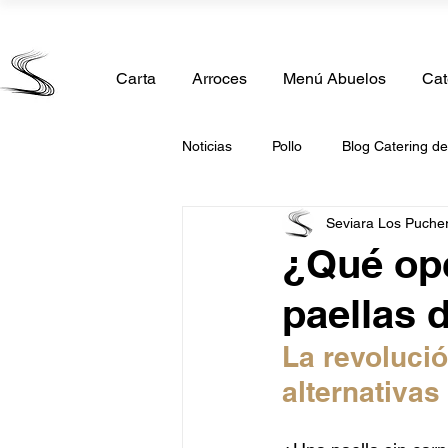
Calle Madrid 11, 28850 Torrejón de Ardoz, Madrid
Carta
Arroces
Menú Abuelos
Cat
Noticias
Pollo
Blog Catering d
Seviara Los Puche
Comida Casera
Catering de 
¿Qué opc
paellas 
Catering Comunión
Catering 
La revolució
alternativa
Catering San Valentin
Caterin