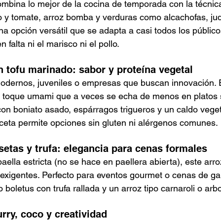
bina lo mejor de la cocina de temporada con la técnica
ajo y tomate, arroz bomba y verduras como alcachofas, jud
na opción versátil que se adapta a casi todos los público
 falta ni el marisco ni el pollo.
n tofu marinado: sabor y proteína vegetal
odernos, juveniles o empresas que buscan innovación. E
 toque umami que a veces se echa de menos en platos s
n boniato asado, espárragos trigueros y un caldo veget
ceta permite opciones sin gluten ni alérgenos comunes.
setas y trufa: elegancia para cenas formales
ella estricta (no se hace en paellera abierta), este arr
exigentes. Perfecto para eventos gourmet o cenas de ga
 boletus con trufa rallada y un arroz tipo carnaroli o arbo
urry, coco y creatividad