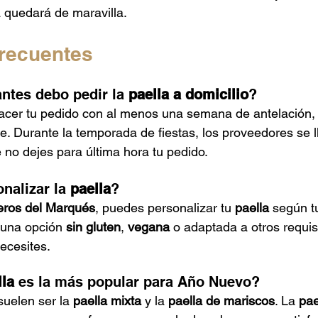
a quedará de maravilla.
recuentes
ntes debo pedir la 
paella a domicilio
?
er tu pedido con al menos una semana de antelación,
de. Durante la temporada de fiestas, los proveedores se l
 no dejes para última hora tu pedido.
nalizar la 
paella
?
eros del Marqués
, puedes personalizar tu 
paella
 según t
 una opción 
sin gluten
, 
vegana
 o adaptada a otros requisi
ecesites.
lla
 es la más popular para Año Nuevo?
suelen ser la 
paella mixta
 y la 
paella de mariscos
. La 
pae