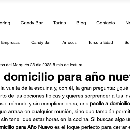
ering
Candy Bar
Tartas
Blog
Contacto
No
e Empresas
Candy Bar
Arroces
Tercera Edad
Se
ros del Marqués
25 dic 2025
5 min de lectura
boda
Catering de Cumpleaños
Catering de Bautizos
Ca
a domicilio para año nu
a vuelta de la esquina y, con él, la gran pregunta: ¿qué 
de Paellas
Catering a Domicilio
Tartas
Catering de Be
arto de las opciones típicas y quieres sorprender a tus in
oso, cómodo y sin complicaciones, una 
paella a domicilio
que arrasa en cualquier reunión, sino que también permite
g de Frutas
Catering Vegano
Catering Halal
Catering 
 sin tener que estar horas en la cocina. Si buscas algo ú
omicilio para Año Nuevo
 es el toque perfecto para cerrar 