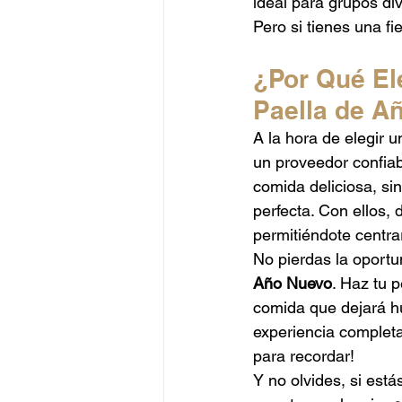
ideal para grupos di
Pero si tienes una fi
¿Por Qué Ele
Paella de A
A la hora de elegir u
un proveedor confiab
comida deliciosa, sin
perfecta. Con ellos, 
permitiéndote centra
No pierdas la oportu
Año Nuevo
. Haz tu 
comida que dejará hue
experiencia completa
para recordar!
Y no olvides, si está