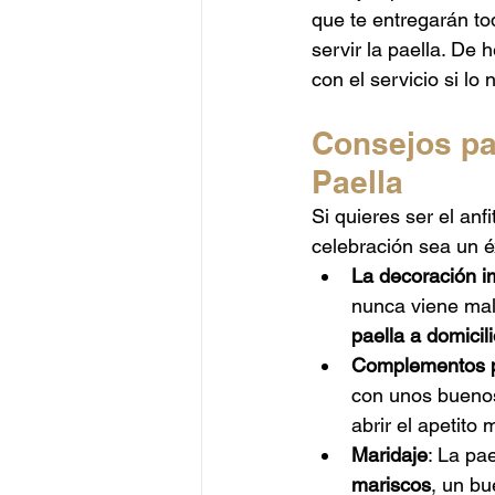
que te entregarán to
servir la paella. De 
con el servicio si lo
Consejos pa
Paella
Si quieres ser el anf
celebración sea un é
La decoración i
nunca viene mal
paella a domicil
Complementos p
con unos buenos
abrir el apetito 
Maridaje
: La pa
mariscos
, un bu