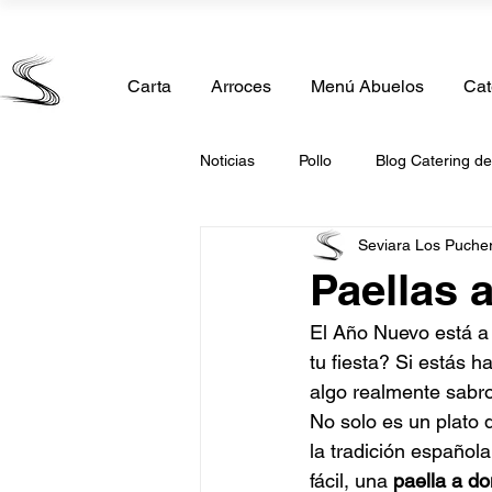
Calle Madrid 11, 28850 Torrejón de Ardoz, Madrid
Carta
Arroces
Menú Abuelos
Cat
Noticias
Pollo
Blog Catering d
Seviara Los Puche
Comida Casera
Catering de 
Paellas 
El Año Nuevo está a l
Catering Comunión
Catering 
tu fiesta? Si estás h
algo realmente sabr
No solo es un plato 
Catering San Valentin
Caterin
la tradición española
fácil, una 
paella a d