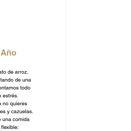
 Año 
to de arroz. 
utando de una 
contamos todo 
n estrés.
o no quieres 
es y cazuelas. 
de una comida 
lexible: 