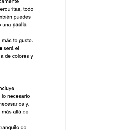
icamente 
erduritas, todo 
ambién puedes 
o una 
paella 
 más te guste. 
a
 será el 
na de colores y 
ncluye 
 lo necesario 
 necesarios y, 
 más allá de 
tranquilo de 