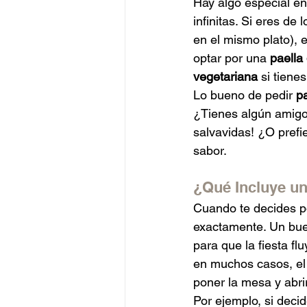
Hay algo especial en 
infinitas. Si eres de 
en el mismo plato), 
optar por una 
paella
vegetariana
 si tiene
Lo bueno de pedir 
pa
¿Tienes algún amigo
salvavidas! ¿O prefi
sabor.
¿Qué Incluye un
Cuando te decides po
exactamente. Un buen
para que la fiesta fl
en muchos casos, el
poner la mesa y abrir
Por ejemplo, si deci