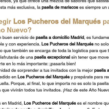
versos, ya que ofrece una mezcla de sabores que satisfa
esta más exclusiva, la 
paella de mariscos
 es siempre un a
gir 
Los Pucheros del Marqués
 p
ño Nuevo?
n buen servicio de 
paella a domicilio Madrid
, es fundame
le y con experiencia. 
Los Pucheros del Marqués
 no solo
o que también se encarga de toda la logística para que t
disfrutarás de una 
paella excepcional
 sin tener que move
rte en lo más importante: ¡pasarla bien!
nidad de sorprender a tus invitados con la mejor 
paella 
pedido en 
Los Pucheros del Marqués
 y prepárate para rec
lla. Porque, al final, lo que importa no es solo la paella,
 que vivirán todos tus invitados. ¡Haz de este Año Nuev
s en Madrid, 
Los Pucheros del Marqués
 es el nombre qu