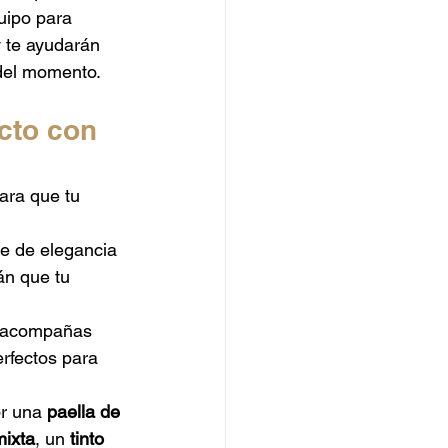
uipo para 
y te ayudarán 
 del momento.
cto con 
ara que tu 
e de elegancia 
án que tu 
a acompañas 
erfectos para 
or una 
paella de 
mixta
, un 
tinto 