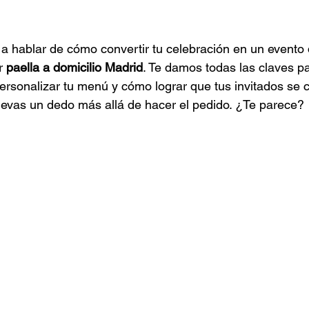
 Mexicano
Catering de Barbacoa
Catering Baby Shower
a hablar de cómo convertir tu celebración en un evento 
r 
paella a domicilio Madrid
. Te damos todas las claves par
aponés
Catering para Graduaciones
ersonalizar tu menú y cómo lograr que tus invitados se 
evas un dedo más allá de hacer el pedido. ¿Te parece? 