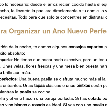
do lo necesario: desde el arroz recién cocido hasta el eq
hecho, te llevarán la paellera directamente a tu domicilio 
 necesitas. Todo para que solo te concentres en disfrutar
ra Organizar un Año Nuevo Perfe
itrión de la noche, te damos algunos 
consejos expertos
 p
xito absoluto:
mporta
: No tienes que hacer nada excesivo, pero un toqu
. Unas velas, flores frescas y una mesa bien puesta har
io
 brille aún más.
erfectos
: Una buena paella se disfruta mucho más si l
 entrantes. Unas 
tapas
 clásicas o unos 
pintxos
 serán p
mientras la 
paella
 se cocina.
ella y el vino hacen una pareja perfecta. Si has optado p
en 
vino blanco
 o 
rosado
 es ideal. Si vas con una 
paella 