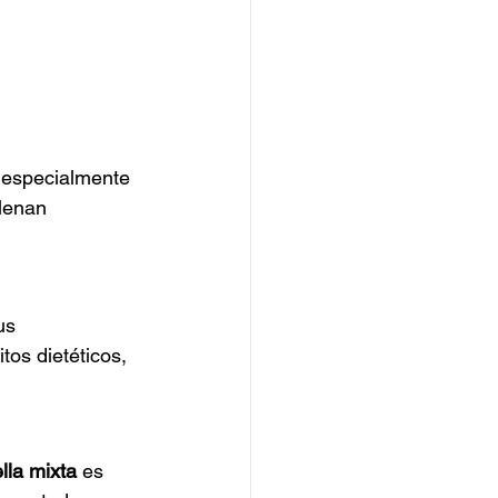
 especialmente 
lenan 
us 
tos dietéticos, 
lla mixta
 es 