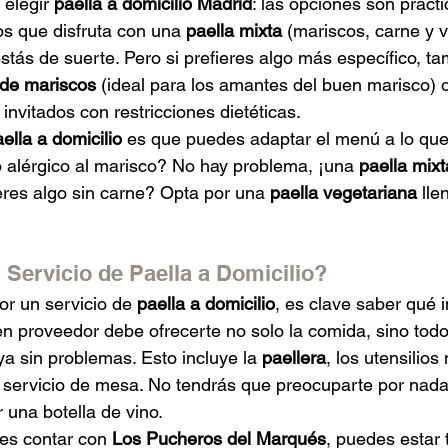
elegir 
paella a domicilio Madrid
: las opciones son práct
los que disfruta con una 
paella mixta
 (mariscos, carne y v
estás de suerte. Pero si prefieres algo más específico, t
 de mariscos
 (ideal para los amantes del buen marisco) 
s invitados con restricciones dietéticas.
ella a domicilio
 es que puedes adaptar el menú a lo que
 alérgico al marisco? No hay problema, ¡una 
paella mixt
eres algo sin carne? Opta por una 
paella vegetariana
 lle
 Servicio de Paella a Domicilio?
r un servicio de 
paella a domicilio
, es clave saber qué i
 proveedor debe ofrecerte no solo la comida, sino todo
uya sin problemas. Esto incluye la 
paellera
, los utensilios
 servicio de mesa. No tendrás que preocuparte por nada
 una botella de vino.
des contar con 
Los Pucheros del Marqués
, puedes estar 