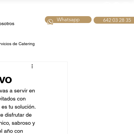
Whatsapp
642 03 28 35
sotros
rvicios de Catering
tering fiestas
evo
vas a servir en 
bidas
Catering de Navidad
vitados con 
 es tu solución. 
 disfrutar de 
para Hoteles
nico, sabroso y 
el año con 