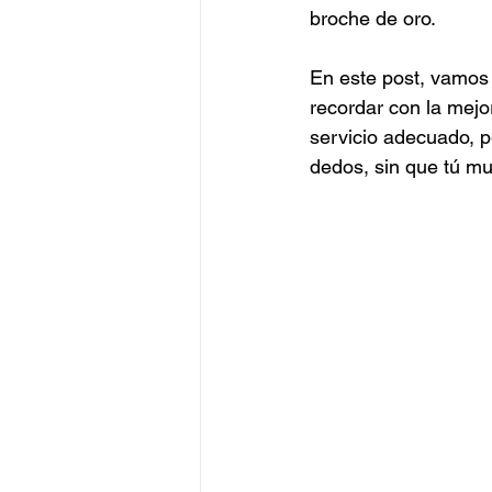
broche de oro.
Catering Alta Gama
Catering
En este post, vamos 
recordar con la mejo
Catering Peruano
Catering J
servicio adecuado, p
dedos, sin que tú mu