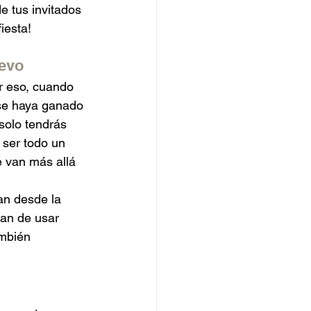
e tus invitados 
fiesta!
uevo
r eso, cuando 
se haya ganado 
 solo tendrás 
 ser todo un 
 van más allá 
an desde la 
an de usar 
ambién 