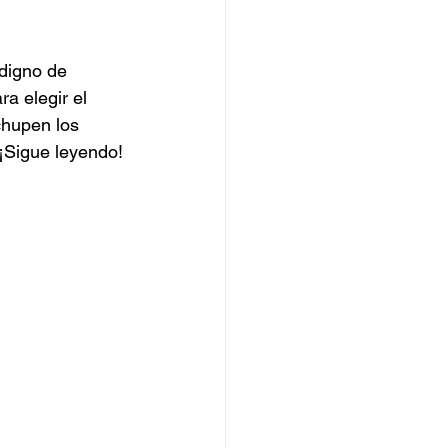
Catering de Hamburguesas
digno de 
a elegir el 
chupen los 
¡Sigue leyendo!