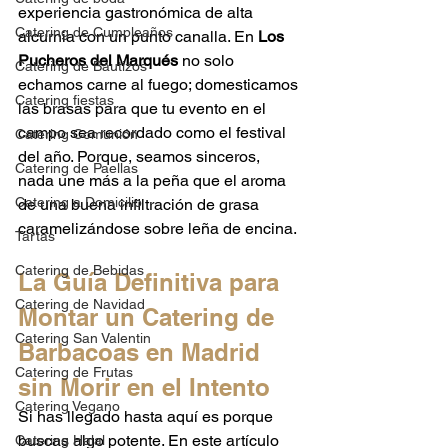
experiencia gastronómica de alta 
Catering de Cumpleaños
alcurnia con un punto canalla. En 
Los 
Pucheros del Marqués
 no solo 
Catering de Bautizos
echamos carne al fuego; domesticamos 
Catering fiestas
las brasas para que tu evento en el 
campo sea recordado como el festival 
Catering Comunión
del año. Porque, seamos sinceros, 
Catering de Paellas
nada une más a la peña que el aroma 
Catering a Domicilio
de una buena infiltración de grasa 
caramelizándose sobre leña de encina.
Tartas
Catering de Bebidas
La Guía Definitiva para 
Catering de Navidad
Montar un Catering de 
Catering San Valentin
Barbacoas en Madrid 
Catering de Frutas
sin Morir en el Intento
Catering Vegano
Si has llegado hasta aquí es porque 
buscas algo potente. En este artículo 
Catering Halal