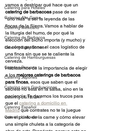
vamos a destripar qué hace que un 
Catering para Hoteles
catering de barbacoas
 pase de ser 
Catering Alta Gama
"uno más" a ser la leyenda de las 
fincas de la Sierra. Vamos a hablar de 
Catering Mexicano
la liturgia del humo, de por qué la 
Catering de Barbacoa
elección del bicho importa (y mucho) y 
de cómo gestionar el caos logístico de 
Catering Baby Shower
una finca sin que se te caliente la 
Catering de Hamburguesas
cerveza.
Catering Peruano
Hablaremos de la importancia de elegir 
a los 
mejores caterings de barbacoa 
Catering Japonés
para fincas
, esos que saben que el 
Catering para Graduaciones
secreto no está en la salsa, sino en la 
paciencia. Te daremos los trucos para 
Catering LGTBIQA+
que el 
catering a domicilio en 
Catering Español
Madrid
 que contrates no te la juegue 
con el punto de la carne y cómo elevar 
Catering Hallowen
una simple chuleta a la categoría de 