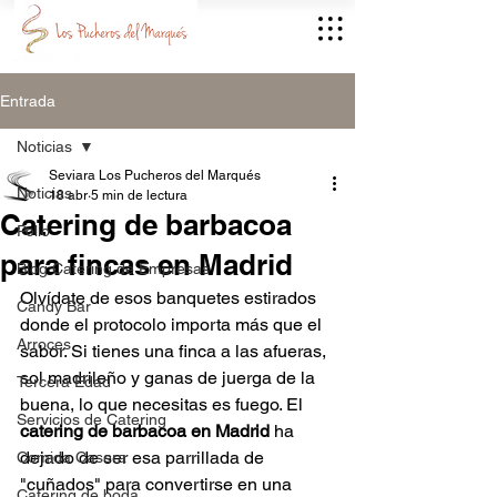
Entrada
Noticias
Seviara Los Pucheros del Marqués
Noticias
18 abr
5 min de lectura
Catering de barbacoa
Pollo
para fincas en Madrid
Blog Catering de Empresas
Olvídate de esos banquetes estirados 
Candy Bar
donde el protocolo importa más que el 
Arroces
sabor. Si tienes una finca a las afueras, 
sol madrileño y ganas de juerga de la 
Tercera Edad
buena, lo que necesitas es fuego. El 
Servicios de Catering
catering de barbacoa en Madrid
 ha 
dejado de ser esa parrillada de 
Comida Casera
"cuñados" para convertirse en una 
Catering de boda