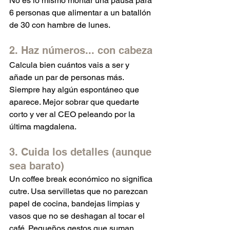
No es lo mismo montar una pausa para 
6 personas que alimentar a un batallón 
de 30 con hambre de lunes.
2. Haz números... con cabeza
Calcula bien cuántos vais a ser y 
añade un par de personas más. 
Siempre hay algún espontáneo que 
aparece. Mejor sobrar que quedarte 
corto y ver al CEO peleando por la 
última magdalena.
3. Cuida los detalles (aunque 
sea barato)
Un coffee break económico no significa 
cutre. Usa servilletas que no parezcan 
papel de cocina, bandejas limpias y 
vasos que no se deshagan al tocar el 
café. Pequeños gestos que suman 