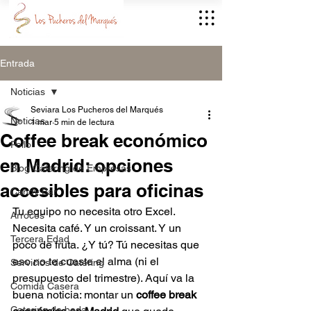
Entrada
Noticias
Seviara Los Pucheros del Marqués
Noticias
1 mar
5 min de lectura
Coffee break económico
Pollo
en Madrid: opciones
Blog Catering de Empresas
accesibles para oficinas
Candy Bar
Tu equipo no necesita otro Excel. 
Arroces
Necesita café. Y un croissant. Y un 
Tercera Edad
poco de fruta. ¿Y tú? Tú necesitas que 
eso no te cueste el alma (ni el 
Servicios de Catering
presupuesto del trimestre). Aquí va la 
Comida Casera
buena noticia: montar un 
coffee break 
Catering de boda