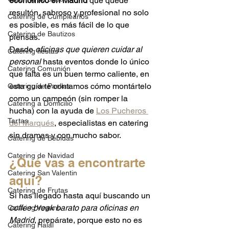
económico en Madrid
 que quede 
resultón, sabroso y profesional no solo 
Catering de Cumpleaños
es posible, es más fácil de lo que 
Catering de Bautizos
piensas.
Desde 
oficinas que quieren cuidar al 
Catering fiestas
personal
 hasta eventos donde lo único 
Catering Comunión
que falta es un buen termo caliente, en 
esta guía te contamos cómo montártelo 
Catering de Paellas
como un campeón (sin romper la 
Catering a Domicilio
hucha) con la ayuda de 
Los Pucheros 
Tartas
del Marqués
, especialistas en catering 
sin dramas y con mucho sabor.
Catering de Bebidas
Catering de Navidad
¿Qué vas a encontrarte 
Catering San Valentin
aquí?
Catering de Frutas
Si has llegado hasta aquí buscando un 
coffee break barato para oficinas en 
Catering Vegano
Madrid
, prepárate, porque esto no es 
Catering Halal