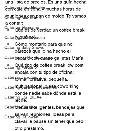
una lista de precios. Es una guía hecha 
Catering para Hoteles
con café en vena y muchas horas de 
reuniones con pan de molde. Te vamos 
Catering Alta Gama
a contar:
Catering Mexicano
Qué es de verdad un coffee break 
(y qué no).
Catering de Barbacoa
Cómo montarlo para que no 
Catering Baby Shower
parezca que lo ha hecho el 
Catering de Hamburguesas
becario con cuatro galletas María.
Qué tipo de coffee break low cost 
Catering Peruano
encaja con tu tipo de oficina: 
Catering Japonés
formal, creativa, pequeña, 
multinacional, o ese coworking 
Catering para Graduaciones
donde nadie sabe dónde está la 
Catering LGTBIQA+
leche.
Menús inteligentes, bandejas que 
Catering Español
salvan reuniones, ideas para 
Catering Hallowen
clavar la pausa sin tener que pedir 
otro préstamo.