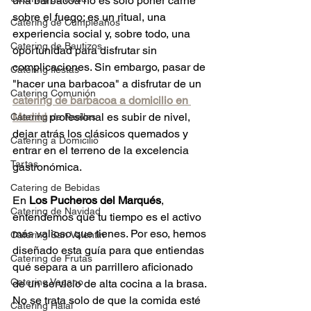
una barbacoa no es solo poner carne 
sobre el fuego; es un ritual, una 
Catering de Cumpleaños
experiencia social y, sobre todo, una 
Catering de Bautizos
oportunidad para disfrutar sin 
complicaciones. Sin embargo, pasar de 
Catering fiestas
"hacer una barbacoa" a disfrutar de un 
Catering Comunión
catering de barbacoa a domicilio en 
Madrid
 profesional es subir de nivel, 
Catering de Paellas
dejar atrás los clásicos quemados y 
Catering a Domicilio
entrar en el terreno de la excelencia 
Tartas
gastronómica.
Catering de Bebidas
En 
Los Pucheros del Marqués
, 
Catering de Navidad
entendemos que tu tiempo es el activo 
más valioso que tienes. Por eso, hemos 
Catering San Valentin
diseñado esta guía para que entiendas 
Catering de Frutas
qué separa a un parrillero aficionado 
Catering Vegano
de un servicio de alta cocina a la brasa. 
No se trata solo de que la comida esté 
Catering Halal