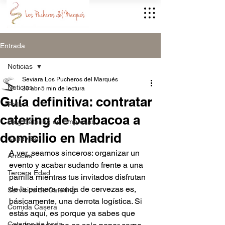
Entrada
Noticias
Seviara Los Pucheros del Marqués
Noticias
20 abr
5 min de lectura
Guía definitiva: contratar
Pollo
catering de barbacoa a
Blog Catering de Empresas
domicilio en Madrid
Candy Bar
A ver, seamos sinceros: organizar un 
Arroces
evento y acabar sudando frente a una 
Tercera Edad
parrilla mientras tus invitados disfrutan 
de la primera ronda de cervezas es, 
Servicios de Catering
básicamente, una derrota logística. Si 
Comida Casera
estás aquí, es porque ya sabes que 
Catering de boda