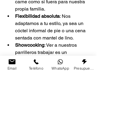
carne como si fuera para nuestra 
propia familia.
Flexibilidad absoluta
: Nos 
adaptamos a tu estilo, ya sea un 
cóctel informal de pie o una cena 
sentada con mantel de lino.
Showcooking
: Ver a nuestros 
parrilleros trabajar es un 
espectáculo en sí mismo que 
aporta ese "wow" a tu evento.
Email
Teléfono
WhatsApp
Presupuesto
Si quieres que tu próxima celebración 
sea recordada por el sabor y no por el 
estrés, te invito a 
solicitar 
presupuesto
 ahora mismo.
Preguntas que te haces 
sobre el catering de 