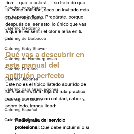
rica —que lo estará—, se trata de que 
Catering para Hoteles
tú, como anfitrión, seas un invitado más 
en tu propia fiesta. Prepárate, porque 
Catering Alta Gama
después de leer esto, lo único que vas 
Catering Mexicano
a querer es sentir el olor a leña en tu 
jardín.
Catering de Barbacoa
Catering Baby Shower
Qué vas a descubrir en 
Catering de Hamburguesas
este manual del 
Catering Peruano
anfitrión perfecto
Catering Japonés
Este no es el típico listado aburrido de 
Catering para Graduaciones
servicios. Es una hoja de ruta práctica 
para quienes buscan calidad, sabor y, 
Catering LGTBIQA+
sobre todo, tranquilidad:
Catering Español
Catering Hallowen
Radiografía del servicio 
profesional
: Qué debe incluir sí o sí 