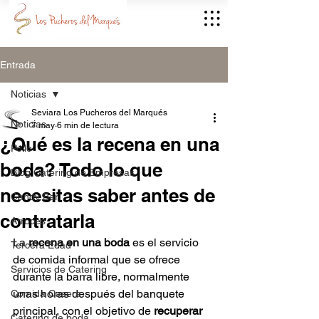
Entrada
Noticias
Seviara Los Pucheros del Marqués
Noticias
7 may
6 min de lectura
¿Qué es la recena en una
Pollo
boda? Todo lo que
Blog Catering de Empresas
necesitas saber antes de
Candy Bar
contratarla
Arroces
La 
recena en una boda
 es el servicio 
Tercera Edad
de comida informal que se ofrece 
Servicios de Catering
durante la barra libre, normalmente 
unas horas después del banquete 
Comida Casera
principal, con el objetivo de 
recuperar 
Catering de boda