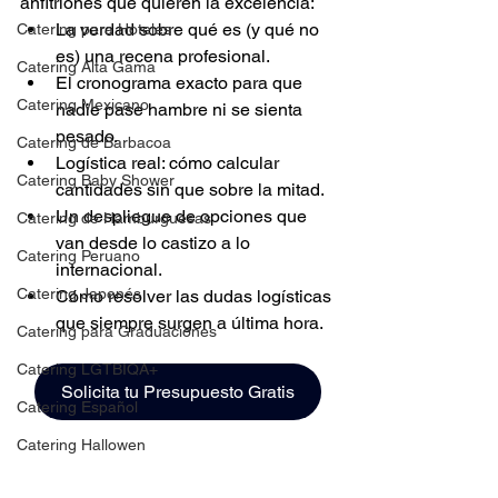
anfitriones que quieren la excelencia:
La verdad sobre qué es (y qué no 
Catering para Hoteles
es) una recena profesional.
Catering Alta Gama
El cronograma exacto para que 
Catering Mexicano
nadie pase hambre ni se sienta 
pesado.
Catering de Barbacoa
Logística real: cómo calcular 
Catering Baby Shower
cantidades sin que sobre la mitad.
Un despliegue de opciones que 
Catering de Hamburguesas
van desde lo castizo a lo 
Catering Peruano
internacional.
Catering Japonés
Cómo resolver las dudas logísticas 
que siempre surgen a última hora.
Catering para Graduaciones
Catering LGTBIQA+
Solicita tu Presupuesto Gratis
Catering Español
Catering Hallowen