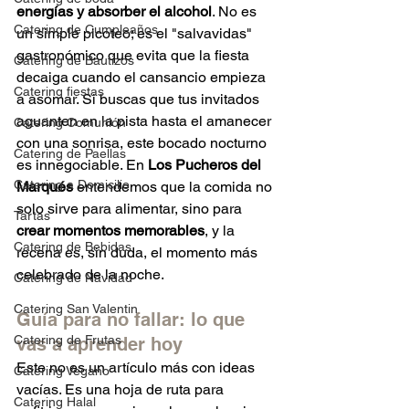
energías y absorber el alcohol
. No es 
Catering de Cumpleaños
un simple picoteo; es el "salvavidas" 
gastronómico que evita que la fiesta 
Catering de Bautizos
decaiga cuando el cansancio empieza 
Catering fiestas
a asomar. Si buscas que tus invitados 
aguanten en la pista hasta el amanecer 
Catering Comunión
con una sonrisa, este bocado nocturno 
Catering de Paellas
es innegociable. En 
Los Pucheros del 
Catering a Domicilio
Marqués
 entendemos que la comida no 
solo sirve para alimentar, sino para 
Tartas
crear momentos memorables
, y la 
Catering de Bebidas
recena es, sin duda, el momento más 
celebrado de la noche.
Catering de Navidad
Catering San Valentin
Guía para no fallar: lo que 
Catering de Frutas
vas a aprender hoy
Este no es un artículo más con ideas 
Catering Vegano
vacías. Es una hoja de ruta para 
Catering Halal